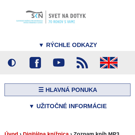
▼
RÝCHLE ODKAZY
☰ HLAVNÁ PONUKA
▼
UŽITOČNÉ INFORMÁCIE
Úvod
›
Digitálna knižnica
›
Zoznam kníh MP3