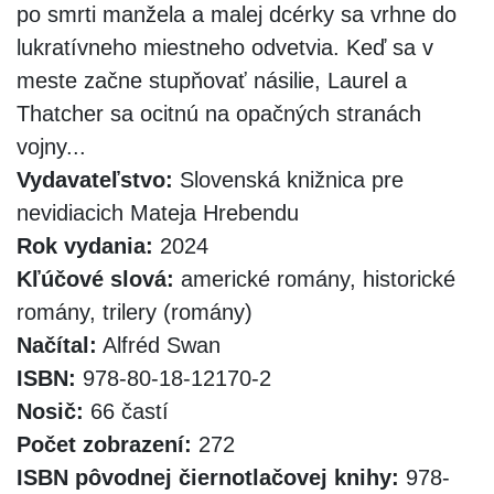
po smrti manžela a malej dcérky sa vrhne do
lukratívneho miestneho odvetvia. Keď sa v
meste začne stupňovať násilie, Laurel a
Thatcher sa ocitnú na opačných stranách
vojny...
Vydavateľstvo:
Slovenská knižnica pre
nevidiacich Mateja Hrebendu
Rok vydania:
2024
Kľúčové slová:
americké romány, historické
romány, trilery (romány)
Načítal:
Alfréd Swan
ISBN:
978-80-18-12170-2
Nosič:
66 častí
Počet zobrazení:
272
ISBN pôvodnej čiernotlačovej knihy:
978-