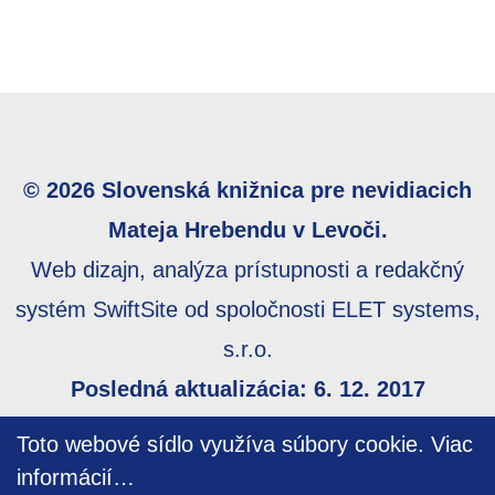
© 2026 Slovenská knižnica pre nevidiacich
Mateja Hrebendu v Levoči.
Web dizajn, analýza prístupnosti a redakčný
systém SwiftSite od spoločnosti ELET systems,
s.r.o.
Posledná aktualizácia: 6. 12. 2017
Webmaster:
webmaster@skn.sk
,
Informácie o
Toto webové sídlo využíva súbory cookie.
Viac
prístupnosti
,
Mapa stránky
informácií…