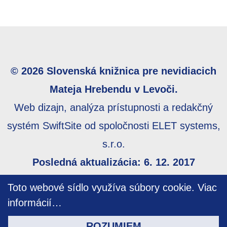
© 2026 Slovenská knižnica pre nevidiacich
Mateja Hrebendu v Levoči.
Web dizajn, analýza prístupnosti a redakčný
systém SwiftSite od spoločnosti ELET systems,
s.r.o.
Posledná aktualizácia: 6. 12. 2017
Webmaster:
webmaster@skn.sk
,
Informácie o
Toto webové sídlo využíva súbory cookie.
Viac
prístupnosti
,
Mapa stránky
informácií…
ROZUMIEM