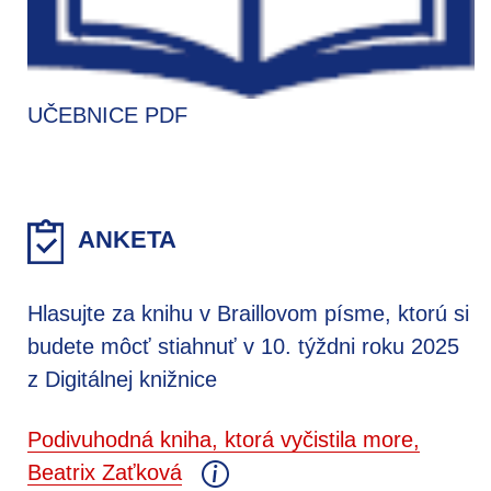
UČEBNICE PDF
ANKETA
Hlasujte za knihu v Braillovom písme, ktorú si
budete môcť stiahnuť v 10. týždni roku 2025
z Digitálnej knižnice
Podivuhodná kniha, ktorá vyčistila more,
Beatrix Zaťková