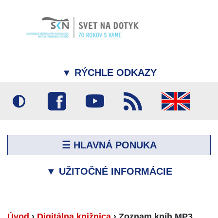
▼
RÝCHLE ODKAZY
☰ HLAVNÁ PONUKA
▼
UŽITOČNÉ INFORMÁCIE
Úvod
›
Digitálna knižnica
›
Zoznam kníh MP3