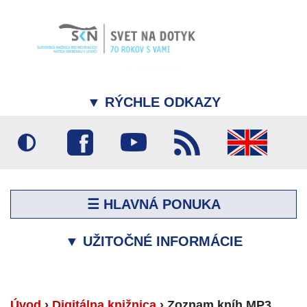
▼
RÝCHLE ODKAZY
☰ HLAVNÁ PONUKA
▼
UŽITOČNÉ INFORMÁCIE
Úvod
›
Digitálna knižnica
›
Zoznam kníh MP3