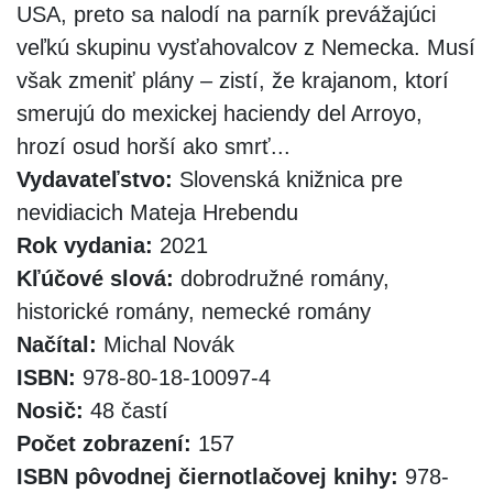
USA, preto sa nalodí na parník prevážajúci
veľkú skupinu vysťahovalcov z Nemecka. Musí
však zmeniť plány – zistí, že krajanom, ktorí
smerujú do mexickej haciendy del Arroyo,
hrozí osud horší ako smrť...
Vydavateľstvo:
Slovenská knižnica pre
nevidiacich Mateja Hrebendu
Rok vydania:
2021
Kľúčové slová:
dobrodružné romány,
historické romány, nemecké romány
Načítal:
Michal Novák
ISBN:
978-80-18-10097-4
Nosič:
48 častí
Počet zobrazení:
157
ISBN pôvodnej čiernotlačovej knihy:
978-