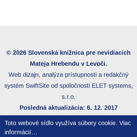
© 2026 Slovenská knižnica pre nevidiacich
Mateja Hrebendu v Levoči.
Web dizajn, analýza prístupnosti a redakčný
systém SwiftSite od spoločnosti ELET systems,
s.r.o.
Posledná aktualizácia: 6. 12. 2017
Webmaster:
webmaster@skn.sk
,
Informácie o
Toto webové sídlo využíva súbory cookie.
Viac
prístupnosti
,
Mapa stránky
informácií…