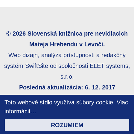
© 2026 Slovenská knižnica pre nevidiacich
Mateja Hrebendu v Levoči.
Web dizajn, analýza prístupnosti a redakčný
systém SwiftSite od spoločnosti ELET systems,
s.r.o.
Posledná aktualizácia: 6. 12. 2017
Webmaster:
webmaster@skn.sk
,
Informácie o
Toto webové sídlo využíva súbory cookie.
Viac
prístupnosti
,
Mapa stránky
informácií…
ROZUMIEM