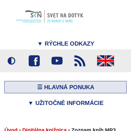
▼
RÝCHLE ODKAZY
☰ HLAVNÁ PONUKA
▼
UŽITOČNÉ INFORMÁCIE
Úvod
›
Digitálna knižnica
›
Zoznam kníh MP3