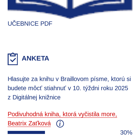
UČEBNICE PDF
ANKETA
Hlasujte za knihu v Braillovom písme, ktorú si
budete môcť stiahnuť v 10. týždni roku 2025
z Digitálnej knižnice
Podivuhodná kniha, ktorá vyčistila more,
Beatrix Zaťková
30%