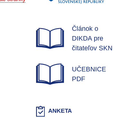
Článok o
DIKDA pre
čitateľov SKN
UČEBNICE
PDF
ANKETA