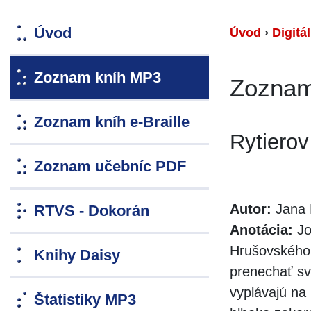
Úvod
Úvod
›
Digitá
Zoznam kníh MP3
Zoznam
Zoznam kníh e-Braille
Rytierov
Zoznam učebníc PDF
Autor:
Jana 
RTVS - Dokorán
Anotácia:
Jo
Hrušovského 
Knihy Daisy
prenechať sv
vyplávajú na 
Štatistiky MP3