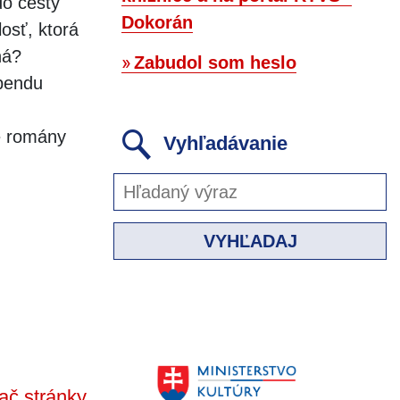
do cesty
Dokorán
osť, ktorá
ná?
Zabudol som heslo
ebendu
é romány
Vyhľadávanie
VYHĽADAJ
ač stránky