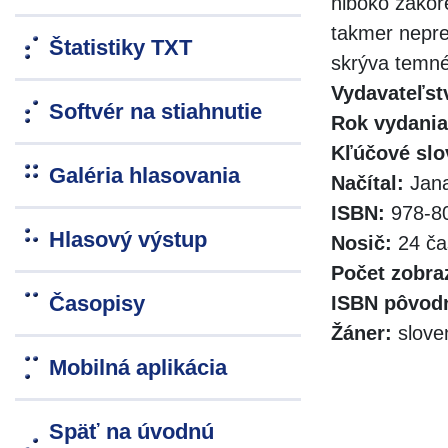
hlboko zakor
takmer nepre
Štatistiky TXT
skrýva temné
Vydavateľst
Softvér na stiahnutie
Rok vydania
Kľúčové slo
Galéria hlasovania
Načítal:
Jana
ISBN:
978-80
Hlasový výstup
Nosič:
24 ča
Počet zobra
Časopisy
ISBN pôvodn
Žáner:
slove
Mobilná aplikácia
Späť na úvodnú