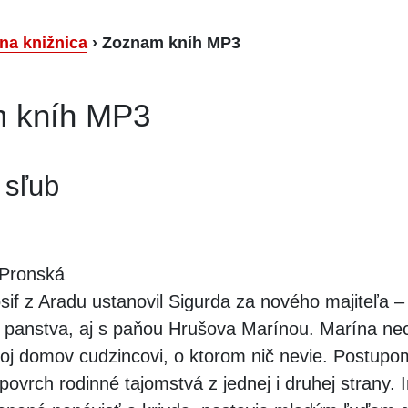
lna knižnica
›
Zoznam kníh MP3
 kníh MP3
 sľub
Pronská
sif z Aradu ustanovil Sigurda za nového majiteľa –
panstva, aj s paňou Hrušova Marínou. Marína ne
oj domov cudzincovi, o ktorom nič nevie. Postupo
povrch rodinné tajomstvá z jednej i druhej strany. I