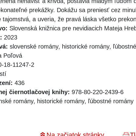
enená nenávisť a krivda, postavia mladým ľuďom 
konateľné prekážky. Dokážu sa preniesť cez minul
 tajomstvá, a uveria, že pravá láska všetko preko
vo:
Slovenská knižnica pre nevidiacich Mateja Hr
:
2023
vá:
slovenské romány, historické romány, ľúbostn
 Poľová
-18-11247-2
stí
zení:
436
ej čiernotlačovej knihy:
978-80-220-2439-6
nské romány, historické romány, ľúbostné romány
Na začiatok stránky
Tl