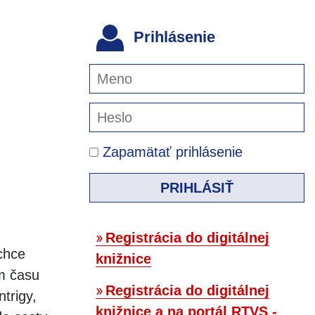
Prihlásenie
Zapamätať prihlásenie
PRIHLÁSIŤ
Registrácia do digitálnej
chce
knižnice
m času
Registrácia do digitálnej
ntrigy,
knižnice a na portál RTVS -