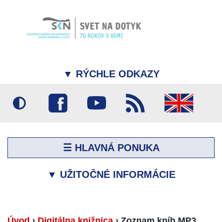
▼
RÝCHLE ODKAZY
☰ HLAVNÁ PONUKA
▼
UŽITOČNÉ INFORMÁCIE
Úvod
›
Digitálna knižnica
›
Zoznam kníh MP3