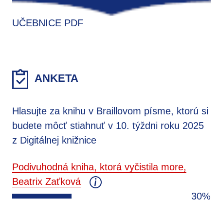
UČEBNICE PDF
ANKETA
Hlasujte za knihu v Braillovom písme, ktorú si
budete môcť stiahnuť v 10. týždni roku 2025
z Digitálnej knižnice
Podivuhodná kniha, ktorá vyčistila more,
Beatrix Zaťková
30%