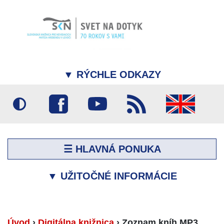
▼
RÝCHLE ODKAZY
☰ HLAVNÁ PONUKA
▼
UŽITOČNÉ INFORMÁCIE
Úvod
›
Digitálna knižnica
›
Zoznam kníh MP3