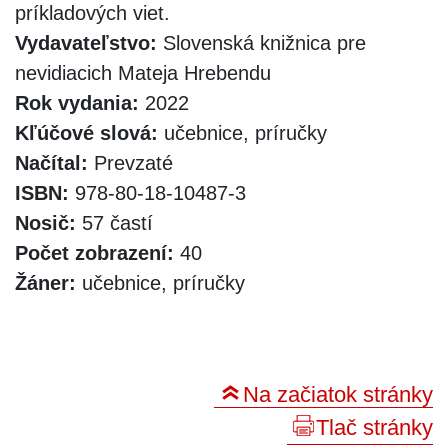
príkladových viet.
Vydavateľstvo:
Slovenská knižnica pre
nevidiacich Mateja Hrebendu
Rok vydania:
2022
Kľúčové slová:
učebnice, príručky
Načítal:
Prevzaté
ISBN:
978-80-18-10487-3
Nosič:
57 častí
Počet zobrazení:
40
Žáner:
učebnice, príručky
Na začiatok stránky
Tlač stránky