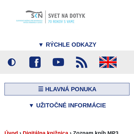
▼
RÝCHLE ODKAZY
☰ HLAVNÁ PONUKA
▼
UŽITOČNÉ INFORMÁCIE
Úvod
›
Digitálna knižnica
›
Zoznam kníh MP3