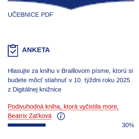
UČEBNICE PDF
ANKETA
Hlasujte za knihu v Braillovom písme, ktorú si
budete môcť stiahnuť v 10. týždni roku 2025
z Digitálnej knižnice
Podivuhodná kniha, ktorá vyčistila more,
Beatrix Zaťková
30%