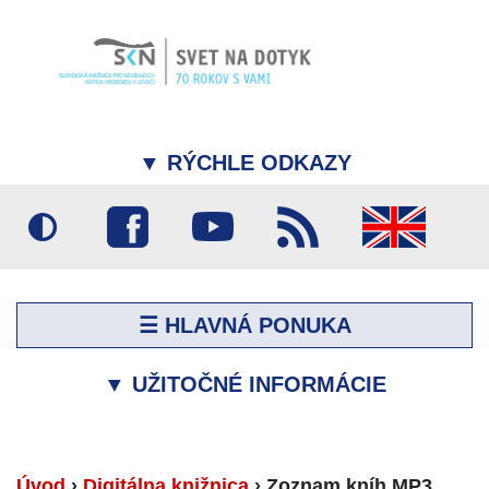
▼
RÝCHLE ODKAZY
☰ HLAVNÁ PONUKA
▼
UŽITOČNÉ INFORMÁCIE
Úvod
›
Digitálna knižnica
›
Zoznam kníh MP3