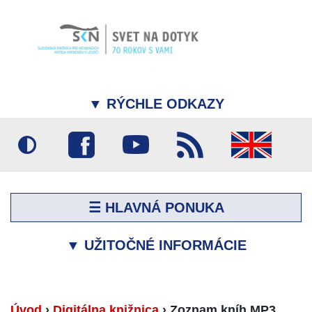
▼
RÝCHLE ODKAZY
☰ HLAVNÁ PONUKA
▼
UŽITOČNÉ INFORMÁCIE
Úvod
›
Digitálna knižnica
›
Zoznam kníh MP3