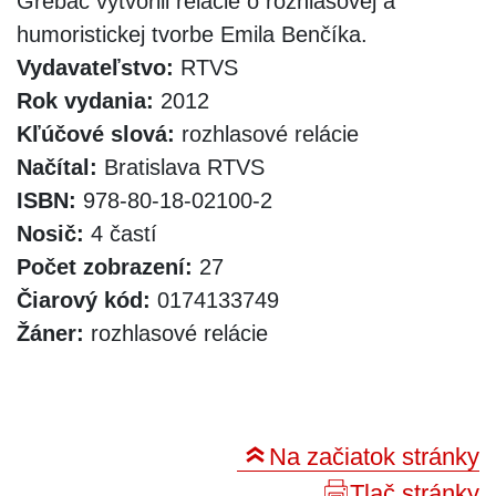
Grebáč vytvorili relácie o rozhlasovej a
humoristickej tvorbe Emila Benčíka.
Vydavateľstvo:
RTVS
Rok vydania:
2012
Kľúčové slová:
rozhlasové relácie
Načítal:
Bratislava RTVS
ISBN:
978-80-18-02100-2
Nosič:
4 častí
Počet zobrazení:
27
Čiarový kód:
0174133749
Žáner:
rozhlasové relácie
Na začiatok stránky
Tlač stránky