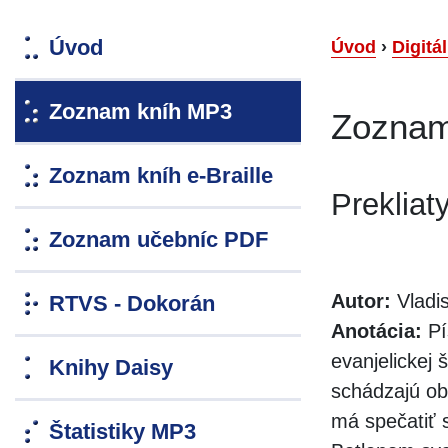
Úvod
Úvod
›
Digitá
Zoznam kníh MP3
Zoznam
Zoznam kníh e-Braille
Prekliat
Zoznam učebníc PDF
Autor:
Vladis
RTVS - Dokorán
Anotácia:
Pí
evanjelickej 
Knihy Daisy
schádzajú ob
má spečatiť
Štatistiky MP3