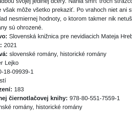
dbou svojej jedinej dcéry. Náhla smrť troch strážc
e však môže všetko prekaziť. Po vrahoch niet ani s
lad nesmiernej hodnoty, o ktorom takmer nik netuši
ny sú ohrozené.
vo:
Slovenská knižnica pre nevidiacich Mateja Hr
:
2021
vá:
slovenské romány, historické romány
r Lejko
-18-09939-1
stí
zení:
183
ej čiernotlačovej knihy:
978-80-551-7559-1
nské romány, historické romány