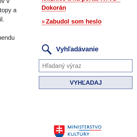
ov v
Dokorán
topy a
l.
Zabudol som heslo
ebendu
Vyhľadávanie
VYHĽADAJ