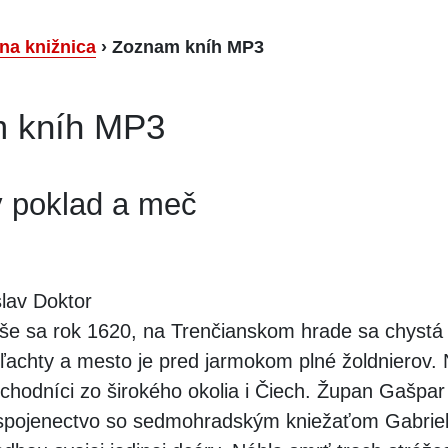
lna knižnica
›
Zoznam kníh MP3
 kníh MP3
y poklad a meč
lav Doktor
še sa rok 1620, na Trenčianskom hrade sa chystá 
šľachty a mesto je pred jarmokom plné žoldnierov. 
chodníci zo širokého okolia i Čiech. Župan Gašpar 
 spojenectvo so sedmohradským kniežaťom Gabrie