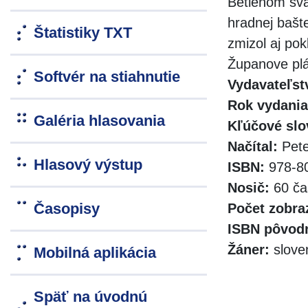
Betlenom sva
hradnej bašt
Štatistiky TXT
zmizol aj pok
Županove plá
Softvér na stiahnutie
Vydavateľst
Rok vydania
Galéria hlasovania
Kľúčové slo
Načítal:
Pete
Hlasový výstup
ISBN:
978-80
Nosič:
60 ča
Časopisy
Počet zobra
ISBN pôvodn
Žáner:
slove
Mobilná aplikácia
Späť na úvodnú