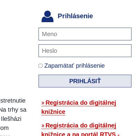
Prihlásenie
Zapamätať prihlásenie
PRIHLÁSIŤ
stretnutie
Registrácia do digitálnej
Na trhy sa
knižnice
Ilešházi
Registrácia do digitálnej
lom
knižnice a na portál RTVS -