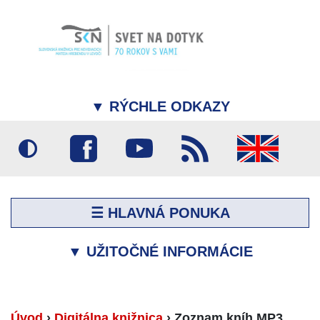
▼
RÝCHLE ODKAZY
☰ HLAVNÁ PONUKA
▼
UŽITOČNÉ INFORMÁCIE
Úvod
›
Digitálna knižnica
›
Zoznam kníh MP3