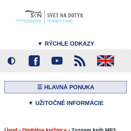
▼
RÝCHLE ODKAZY
☰ HLAVNÁ PONUKA
▼
UŽITOČNÉ INFORMÁCIE
Úvod
›
Digitálna knižnica
›
Zoznam kníh MP3