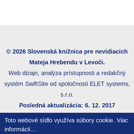
© 2026 Slovenská knižnica pre nevidiacich
Mateja Hrebendu v Levoči.
Web dizajn, analýza prístupnosti a redakčný
systém SwiftSite od spoločnosti ELET systems,
s.r.o.
Posledná aktualizácia: 6. 12. 2017
Webmaster:
webmaster@skn.sk
,
Informácie o
Toto webové sídlo využíva súbory cookie.
Viac
prístupnosti
,
Mapa stránky
informácií…