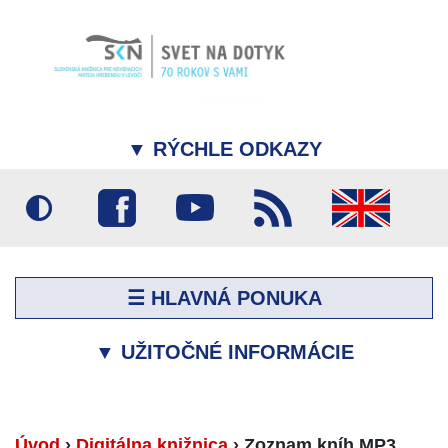
▼
RÝCHLE ODKAZY
☰ HLAVNÁ PONUKA
▼
UŽITOČNÉ INFORMÁCIE
Úvod
›
Digitálna knižnica
›
Zoznam kníh MP3