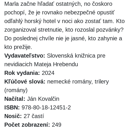
Marla začne hľadať ostatných, no čoskoro
pochopí, že je rovnako nebezpečné opustiť
odľahlý horský hotel v noci ako zostať tam. Kto
zorganizoval stretnutie, kto rozoslal pozvánky?
Do poslednej chvíle nie je jasné, kto zahynie a
kto prežije.
Vydavateľstvo:
Slovenská knižnica pre
nevidiacich Mateja Hrebendu
Rok vydania:
2024
Kľúčové slová:
nemecké romány, trilery
(romány)
Načítal:
Ján Kovalčin
ISBN:
978-80-18-12451-2
Nosič:
27 častí
Počet zobrazení:
249