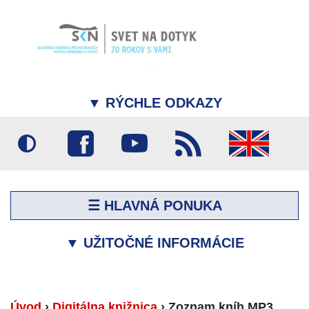
▼
RÝCHLE ODKAZY
☰ HLAVNÁ PONUKA
▼
UŽITOČNÉ INFORMÁCIE
Úvod
›
Digitálna knižnica
›
Zoznam kníh MP3