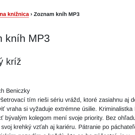
lna knižnica
›
Zoznam kníh MP3
 kníh MP3
 kríž
ch Beniczky
šetrovací tím rieši sériu vrážd, ktoré zasiahnu aj d
iť vraha si vyžaduje extrémne úsilie. Kriminalistka
 bývalým kolegom mení svoje priority. Bez ohľadu
svoj krehký vzťah aj kariéru. Pátranie po páchateľo