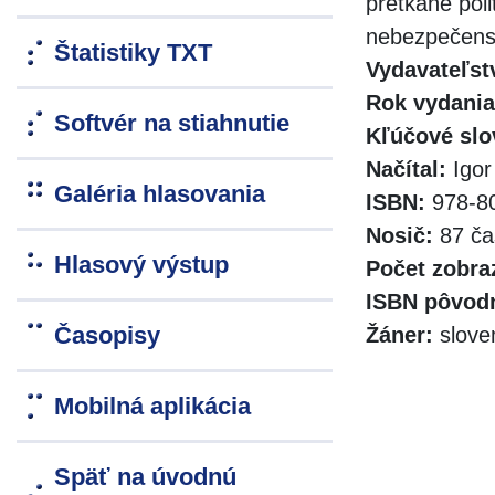
pretkané poli
nebezpečenst
Štatistiky TXT
Vydavateľst
Rok vydania
Softvér na stiahnutie
Kľúčové slo
Načítal:
Igor
Galéria hlasovania
ISBN:
978-80
Nosič:
87 ča
Hlasový výstup
Počet zobra
ISBN pôvodn
Časopisy
Žáner:
slove
Mobilná aplikácia
Späť na úvodnú