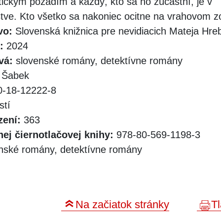
tickým pozadím a každý, kto sa ho zúčastní, je v
ve. Kto všetko sa nakoniec ocitne na vrahovom 
vo:
Slovenská knižnica pre nevidiacich Mateja Hr
:
2024
vá:
slovenské romány, detektívne romány
 Šabek
-18-12222-8
stí
zení:
363
ej čiernotlačovej knihy:
978-80-569-1198-3
nské romány, detektívne romány
Na začiatok stránky
Tl