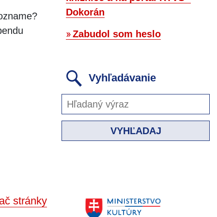
Dokorán
zozname?
ebendu
Zabudol som heslo
Vyhľadávanie
VYHĽADAJ
ač stránky