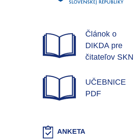
Článok o
DIKDA pre
čitateľov SKN
UČEBNICE
PDF
ANKETA