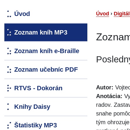
Úvod
Úvod
›
Digitá
Zoznam kníh MP3
Zoznam
Zoznam kníh e-Braille
Posledný
Zoznam učebníc PDF
Autor:
Vojte
RTVS - Dokorán
Anotácia:
Vy
radov. Zastav
Knihy Daisy
snahe pomôcť
tým ohrozuje 
Štatistiky MP3