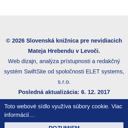
© 2026 Slovenská knižnica pre nevidiacich
Mateja Hrebendu v Levoči.
Web dizajn, analýza prístupnosti a redakčný
systém SwiftSite od spoločnosti ELET systems,
s.r.o.
Posledná aktualizácia: 6. 12. 2017
Webmaster:
webmaster@skn.sk
,
Informácie o
Toto webové sídlo využíva súbory cookie.
Viac
prístupnosti
,
Mapa stránky
informácií…