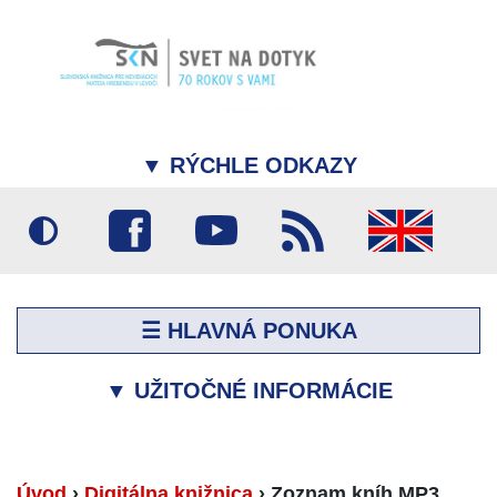
▼
RÝCHLE ODKAZY
☰ HLAVNÁ PONUKA
▼
UŽITOČNÉ INFORMÁCIE
Úvod
›
Digitálna knižnica
›
Zoznam kníh MP3