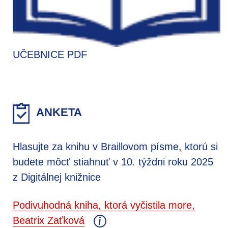
UČEBNICE PDF
ANKETA
Hlasujte za knihu v Braillovom písme, ktorú si
budete môcť stiahnuť v 10. týždni roku 2025
z Digitálnej knižnice
Podivuhodná kniha, ktorá vyčistila more,
Beatrix Zaťková