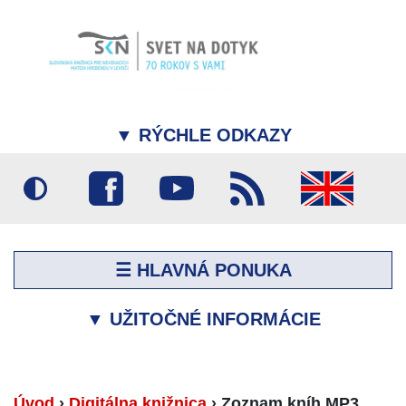
▼
RÝCHLE ODKAZY
☰ HLAVNÁ PONUKA
▼
UŽITOČNÉ INFORMÁCIE
Úvod
›
Digitálna knižnica
›
Zoznam kníh MP3