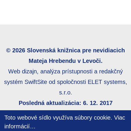
© 2026 Slovenská knižnica pre nevidiacich
Mateja Hrebendu v Levoči.
Web dizajn, analýza prístupnosti a redakčný
systém SwiftSite od spoločnosti ELET systems,
s.r.o.
Posledná aktualizácia: 6. 12. 2017
Webmaster:
webmaster@skn.sk
,
Informácie o
Toto webové sídlo využíva súbory cookie.
Viac
prístupnosti
,
Mapa stránky
informácií…