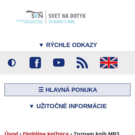
▼
RÝCHLE ODKAZY
☰ HLAVNÁ PONUKA
▼
UŽITOČNÉ INFORMÁCIE
Úvod
›
Digitálna knižnica
›
Zoznam kníh MP3