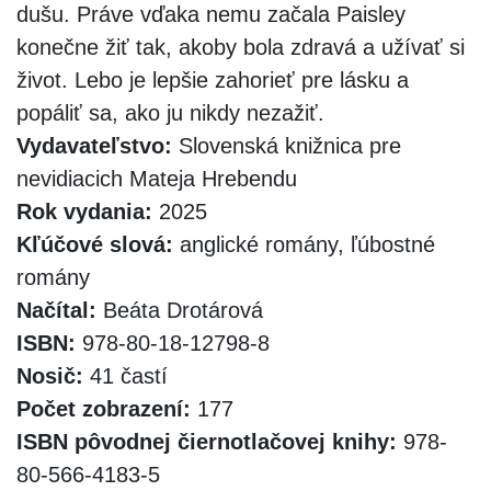
dušu. Práve vďaka nemu začala Paisley
konečne žiť tak, akoby bola zdravá a užívať si
život. Lebo je lepšie zahorieť pre lásku a
popáliť sa, ako ju nikdy nezažiť.
Vydavateľstvo:
Slovenská knižnica pre
nevidiacich Mateja Hrebendu
Rok vydania:
2025
Kľúčové slová:
anglické romány, ľúbostné
romány
Načítal:
Beáta Drotárová
ISBN:
978-80-18-12798-8
Nosič:
41 častí
Počet zobrazení:
177
ISBN pôvodnej čiernotlačovej knihy:
978-
80-566-4183-5