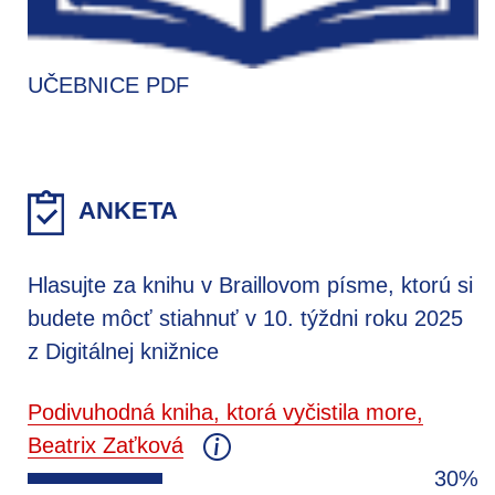
UČEBNICE PDF
ANKETA
Hlasujte za knihu v Braillovom písme, ktorú si
budete môcť stiahnuť v 10. týždni roku 2025
z Digitálnej knižnice
Podivuhodná kniha, ktorá vyčistila more,
Beatrix Zaťková
30%