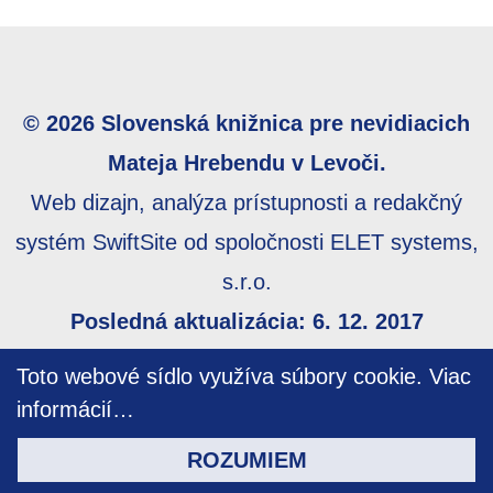
© 2026 Slovenská knižnica pre nevidiacich
Mateja Hrebendu v Levoči.
Web dizajn, analýza prístupnosti a redakčný
systém SwiftSite od spoločnosti ELET systems,
s.r.o.
Posledná aktualizácia: 6. 12. 2017
Webmaster:
webmaster@skn.sk
,
Informácie o
Toto webové sídlo využíva súbory cookie.
Viac
prístupnosti
,
Mapa stránky
informácií…
ROZUMIEM