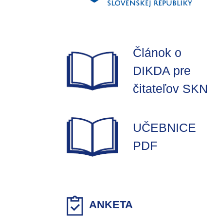
Článok o
DIKDA pre
čitateľov SKN
UČEBNICE
PDF
ANKETA