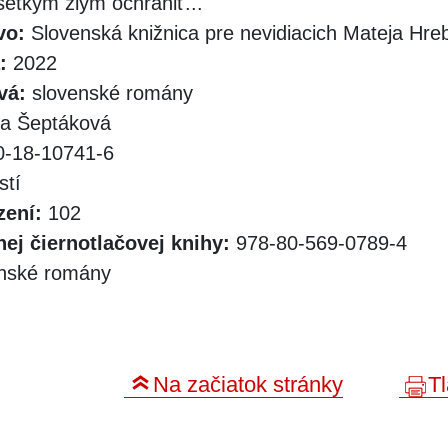
šetkým zlým ochrániť...
vo:
Slovenská knižnica pre nevidiacich Mateja Hr
:
2022
vá:
slovenské romány
a Šeptáková
-18-10741-6
stí
zení:
102
ej čiernotlačovej knihy:
978-80-569-0789-4
nské romány
Na začiatok stránky
Tl