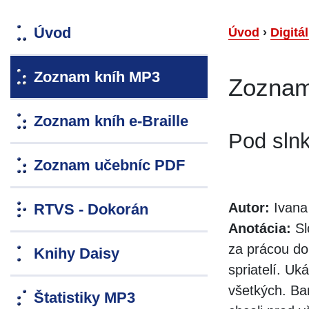
Úvod
Úvod
›
Digitá
Zoznam kníh MP3
Zoznam
Zoznam kníh e-Braille
Pod sln
Zoznam učebníc PDF
Autor:
Ivana
RTVS - Dokorán
Anotácia:
Sl
za prácou do
Knihy Daisy
spriatelí. Uk
všetkých. Ba
Štatistiky MP3