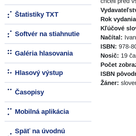
chceli pred v
Vydavateľst
Štatistiky TXT
Rok vydania
Kľúčové slo
Softvér na stiahnutie
Načítal:
Ivan
ISBN:
978-80
Galéria hlasovania
Nosič:
19 ča
Počet zobra
Hlasový výstup
ISBN pôvodn
Žáner:
slove
Časopisy
Mobilná aplikácia
Späť na úvodnú