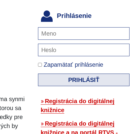
Prihlásenie
Zapamätať prihlásenie
PRIHLÁSIŤ
oma synmi
Registrácia do digitálnej
torou sa
knižnice
ledky pre
Registrácia do digitálnej
rých by
knižnice a na portál RTVS -