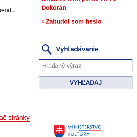
Dokorán
ebendu
Zabudol som heslo
Vyhľadávanie
VYHĽADAJ
ač stránky