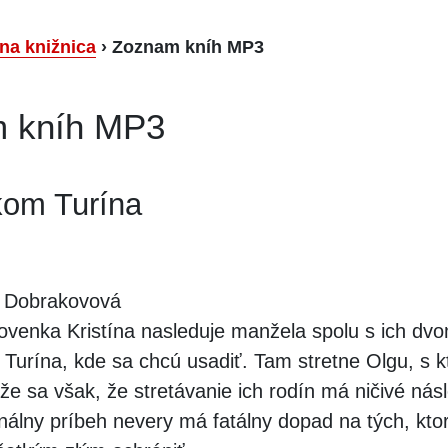
lna knižnica
›
Zoznam kníh MP3
 kníh MP3
kom Turína
 Dobrakovová
ovenka Kristína nasleduje manžela spolu s ich dv
 Turína, kde sa chcú usadiť. Tam stretne Olgu, s k
áže sa však, že stretávanie ich rodín má ničivé nás
nálny príbeh nevery má fatálny dopad na tých, kto