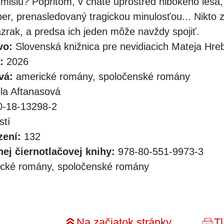
misiu? Popritom, v chate uprostred hlbokého lesa, 
er, prenasledovaný tragickou minulosťou... Nikto z
zrak, a predsa ich jeden môže navždy spojiť.
vo:
Slovenská knižnica pre nevidiacich Mateja Hr
:
2026
vá:
americké romány, spoločenské romány
la Aftanasová
-18-13298-2
stí
zení:
132
ej čiernotlačovej knihy:
978-80-551-9973-3
cké romány, spoločenské romány
Na začiatok stránky
Tl