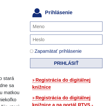
Prihlásenie
Zapamätať prihlásenie
PRIHLÁSIŤ
o stará
Registrácia do digitálnej
odne sa
knižnice
ou matkou
Registrácia do digitálnej
niekoľko
knižnice a na portál RTVS -