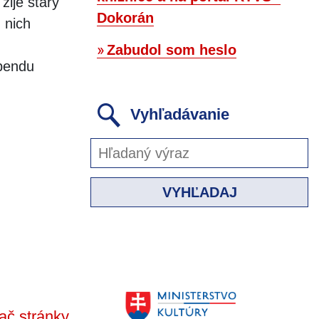
žije starý
Dokorán
 nich
Zabudol som heslo
ebendu
Vyhľadávanie
VYHĽADAJ
ač stránky