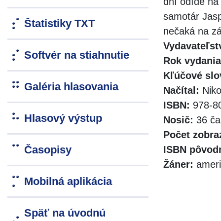
dní odíde na 
samotár Jasp
Štatistiky TXT
nečaká na zá
Vydavateľst
Softvér na stiahnutie
Rok vydania
Kľúčové slo
Galéria hlasovania
Načítal:
Niko
ISBN:
978-80
Hlasový výstup
Nosič:
36 ča
Počet zobra
Časopisy
ISBN pôvodn
Žáner:
ameri
Mobilná aplikácia
Späť na úvodnú