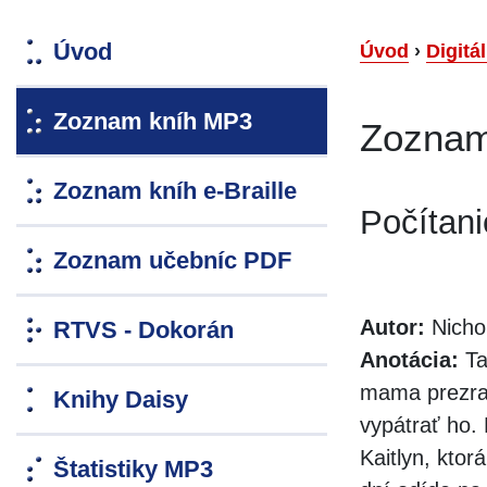
Úvod
Úvod
›
Digitá
Zoznam kníh MP3
Zoznam
Zoznam kníh e-Braille
Počítan
Zoznam učebníc PDF
Autor:
Nicho
RTVS - Dokorán
Anotácia:
Ta
mama prezrad
Knihy Daisy
vypátrať ho.
Kaitlyn, kto
Štatistiky MP3