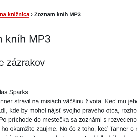
lna knižnica
›
Zoznam kníh MP3
 kníh MP3
ie zázrakov
las Sparks
nner strávil na misiách väčšinu života. Keď mu jeh
í, kde by mohol nájsť svojho pravého otca, rozh
 Po príchode do mestečka sa zoznámi s rozveden
rá ho okamžite zaujme. No čo z toho, keď Tanner o 