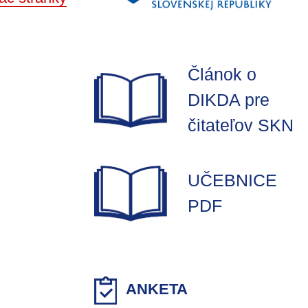
Článok o
DIKDA pre
čitateľov SKN
UČEBNICE
PDF
ANKETA