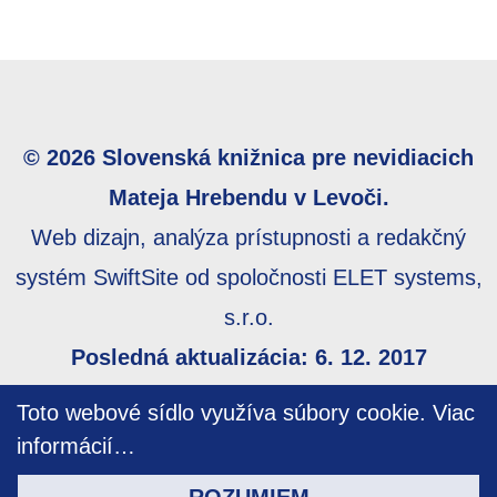
© 2026 Slovenská knižnica pre nevidiacich
Mateja Hrebendu v Levoči.
Web dizajn, analýza prístupnosti a redakčný
systém SwiftSite od spoločnosti ELET systems,
s.r.o.
Posledná aktualizácia: 6. 12. 2017
Webmaster:
webmaster@skn.sk
,
Informácie o
Toto webové sídlo využíva súbory cookie.
Viac
prístupnosti
,
Mapa stránky
informácií…