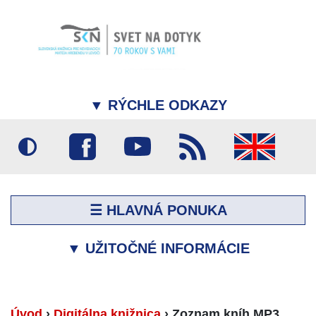
▼
RÝCHLE ODKAZY
☰ HLAVNÁ PONUKA
▼
UŽITOČNÉ INFORMÁCIE
Úvod
›
Digitálna knižnica
›
Zoznam kníh MP3