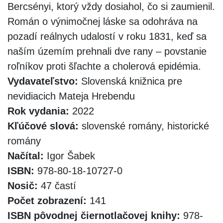
Bercsényi, ktorý vždy dosiahol, čo si zaumienil.
Román o výnimočnej láske sa odohráva na
pozadí reálnych udalostí v roku 1831, keď sa
naším územím prehnali dve rany – povstanie
roľníkov proti šľachte a cholerová epidémia.
Vydavateľstvo:
Slovenská knižnica pre
nevidiacich Mateja Hrebendu
Rok vydania:
2022
Kľúčové slová:
slovenské romány, historické
romány
Načítal:
Igor Šabek
ISBN:
978-80-18-10727-0
Nosič:
47 častí
Počet zobrazení:
141
ISBN pôvodnej čiernotlačovej knihy:
978-