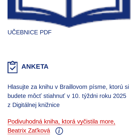
UČEBNICE PDF
ANKETA
Hlasujte za knihu v Braillovom písme, ktorú si
budete môcť stiahnuť v 10. týždni roku 2025
z Digitálnej knižnice
Podivuhodná kniha, ktorá vyčistila more,
Beatrix Zaťková