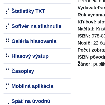
Petronela d
Vydavateľst
Štatistiky TXT
Rok vydania
Kľúčové slo
Softvér na stiahnutie
Načítal:
Kris
ISBN:
978-80
Galéria hlasovania
Nosič:
22 ča
Počet zobra
Hlasový výstup
ISBN pôvodn
Žáner:
publik
Časopisy
Mobilná aplikácia
Späť na úvodnú