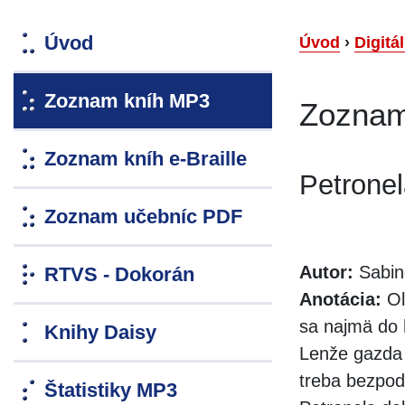
Úvod
Úvod
›
Digitá
Zoznam kníh MP3
Zoznam
Zoznam kníh e-Braille
Petronel
Zoznam učebníc PDF
Autor:
Sabin
RTVS - Dokorán
Anotácia:
Ol
sa najmä do 
Knihy Daisy
Lenže gazda 
treba bezpod
Štatistiky MP3