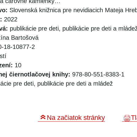
ala čarovné kamienky…
vo:
Slovenská knižnica pre nevidiacich Mateja Hr
:
2022
vá:
publikácie pre deti, publikácie pre deti a mláde
tína Bartošová
-18-10877-2
stí
zení:
10
ej čiernotlačovej knihy:
978-80-551-8383-1
ácie pre deti, publikácie pre deti a mládež
Na začiatok stránky
Tl