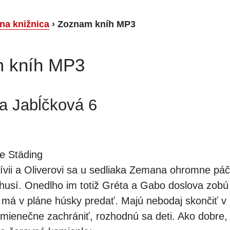
lna knižnica
›
Zoznam kníh MP3
 kníh MP3
a Jabĺčková 6
e Städing
ívii a Oliverovi sa u sedliaka Zemana ohromne páči
husí. Onedlho im totiž Gréta a Gabo doslova zobú 
má v pláne húsky predať. Majú nebodaj skončiť v 
mienečne zachrániť, rozhodnú sa deti. Ako dobre,