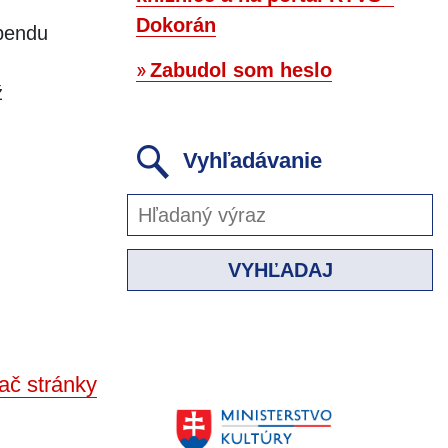
Dokorán
ebendu
Zabudol som heslo
ž
Vyhľadávanie
VYHĽADAJ
ač stránky