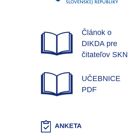
Článok o
DIKDA pre
čitateľov SKN
UČEBNICE
PDF
ANKETA