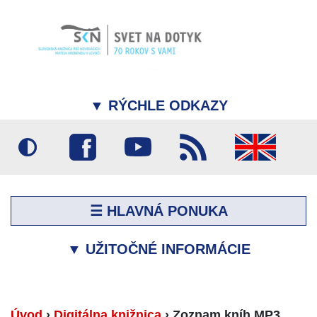
▼
RÝCHLE ODKAZY
☰ HLAVNÁ PONUKA
▼
UŽITOČNÉ INFORMÁCIE
Úvod
›
Digitálna knižnica
›
Zoznam kníh MP3