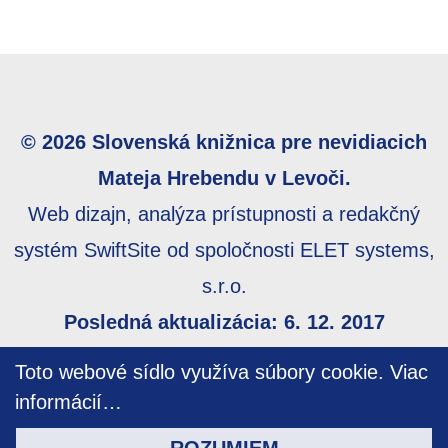
© 2026 Slovenská knižnica pre nevidiacich
Mateja Hrebendu v Levoči.
Web dizajn, analýza prístupnosti a redakčný
systém SwiftSite od spoločnosti ELET systems,
s.r.o.
Posledná aktualizácia: 6. 12. 2017
Webmaster:
webmaster@skn.sk
,
Informácie o
Toto webové sídlo využíva súbory cookie.
Viac
prístupnosti
,
Mapa stránky
informácií…