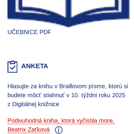
UČEBNICE PDF
ANKETA
Hlasujte za knihu v Braillovom písme, ktorú si
budete môcť stiahnuť v 10. týždni roku 2025
z Digitálnej knižnice
Podivuhodná kniha, ktorá vyčistila more,
Beatrix Zaťková