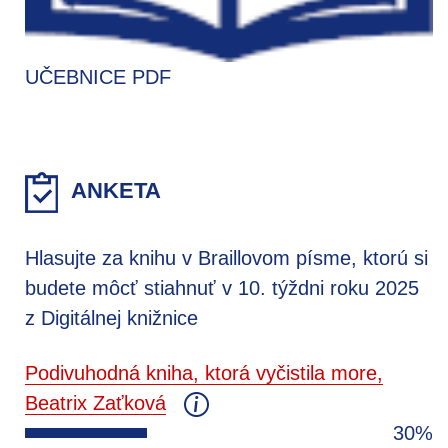
UČEBNICE PDF
ANKETA
Hlasujte za knihu v Braillovom písme, ktorú si
budete môcť stiahnuť v 10. týždni roku 2025
z Digitálnej knižnice
Podivuhodná kniha, ktorá vyčistila more,
Beatrix Zaťková
30%