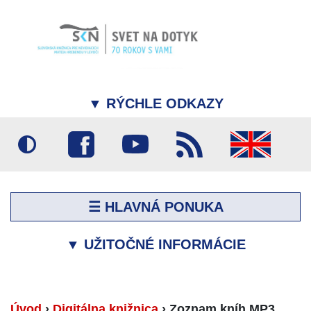
▼
RÝCHLE ODKAZY
☰ HLAVNÁ PONUKA
▼
UŽITOČNÉ INFORMÁCIE
Úvod
›
Digitálna knižnica
›
Zoznam kníh MP3