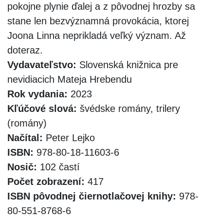
pokojne plynie ďalej a z pôvodnej hrozby sa
stane len bezvýznamná provokácia, ktorej
Joona Linna neprikladá veľký význam. Až
doteraz.
Vydavateľstvo:
Slovenská knižnica pre
nevidiacich Mateja Hrebendu
Rok vydania:
2023
Kľúčové slová:
švédske romány, trilery
(romány)
Načítal:
Peter Lejko
ISBN:
978-80-18-11603-6
Nosič:
102 častí
Počet zobrazení:
417
ISBN pôvodnej čiernotlačovej knihy:
978-
80-551-8768-6