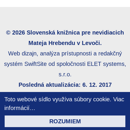
© 2026 Slovenská knižnica pre nevidiacich
Mateja Hrebendu v Levoči.
Web dizajn, analýza prístupnosti a redakčný
systém SwiftSite od spoločnosti ELET systems,
s.r.o.
Posledná aktualizácia: 6. 12. 2017
Webmaster:
webmaster@skn.sk
,
Informácie o
Toto webové sídlo využíva súbory cookie.
Viac
prístupnosti
,
Mapa stránky
informácií…
ROZUMIEM