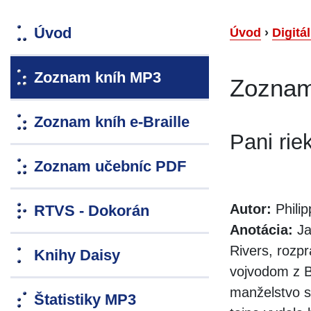
Úvod
Úvod
›
Digitá
Zoznam kníh MP3
Zoznam
Zoznam kníh e-Braille
Pani rie
Zoznam učebníc PDF
Autor:
Phili
RTVS - Dokorán
Anotácia:
Ja
Rivers, rozp
Knihy Daisy
vojvodom z B
manželstvo s
Štatistiky MP3