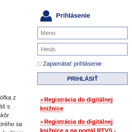
Prihlásenie
Zapamätať prihlásenie
PRIHLÁSIŤ
ófka z
Registrácia do digitálnej
áš s
knižnice
skôr
Registrácia do digitálnej
orého sa
knižnice a na portál RTVS -