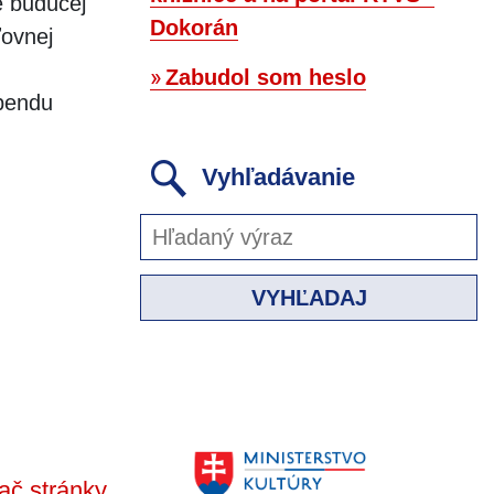
e budúcej
Dokorán
ľovnej
Zabudol som heslo
ebendu
Vyhľadávanie
VYHĽADAJ
ač stránky