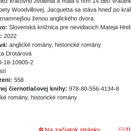
 bez kráľovho zvolenia a mala s ním 14 detí vrátan
žbety Woodvillovej. Jacquetta sa stáva hneď po krá
znamnejšou ženou anglického dvora.
vo:
Slovenská knižnica pre nevidiacich Mateja Hr
:
2022
vá:
anglické romány, historické romány
a Drotárová
-18-10905-2
stí
zení:
558
ej čiernotlačovej knihy:
978-80-556-4134-8
cké romány, historické romány
Na začiatok stránky
Tl