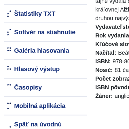
tajne vydala
kráľovnej Al
Štatistiky TXT
druhou najvý
Vydavateľst
Softvér na stiahnutie
Rok vydania
Kľúčové slo
Galéria hlasovania
Načítal:
Beát
ISBN:
978-80
Hlasový výstup
Nosič:
81 ča
Počet zobra
Časopisy
ISBN pôvodn
Žáner:
angli
Mobilná aplikácia
Späť na úvodnú