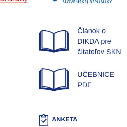
Článok o
DIKDA pre
čitateľov SKN
UČEBNICE
PDF
ANKETA