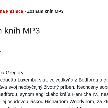
lna knižnica
›
Zoznam kníh MP3
 kníh MP3
k
ppa Gregory
cquetta Luxemburská, vojvodkyňa z Bedfordu a gr
ráva svoj neobyčajný životný príbeh. Nechcený sob
edfordu, synom anglického kráľa Henricha IV., ne
 jej osudovou láskou Richardom Woodvillom, za kt