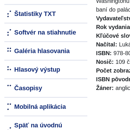
Washingtonu 
baní do palá
Štatistiky TXT
Vydavateľst
Rok vydania
Softvér na stiahnutie
Kľúčové slo
Načítal:
Luká
Galéria hlasovania
ISBN:
978-80
Nosič:
109 č
Hlasový výstup
Počet zobra
ISBN pôvodn
Časopisy
Žáner:
angli
Mobilná aplikácia
Späť na úvodnú