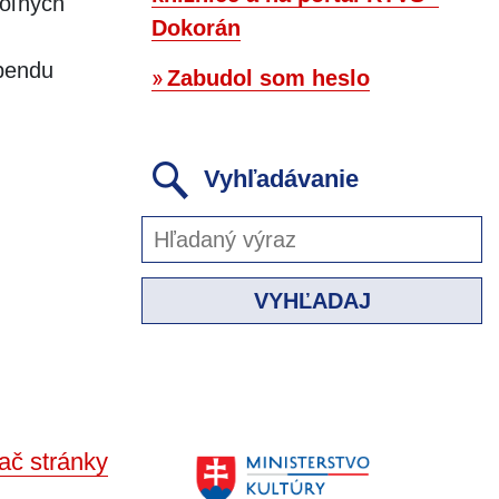
hoľných
Dokorán
ebendu
Zabudol som heslo
Vyhľadávanie
VYHĽADAJ
ač stránky