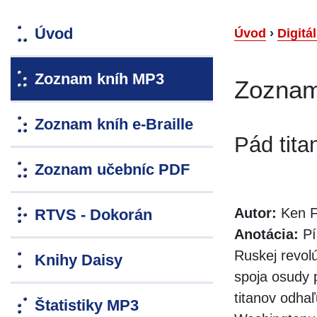
Úvod
Úvod
›
Digitá
Zoznam kníh MP3
Zoznam
Zoznam kníh e-Braille
Pád tita
Zoznam učebníc PDF
Autor:
Ken Fo
RTVS - Dokorán
Anotácia:
Pí
Ruskej revolú
Knihy Daisy
spoja osudy p
titanov odhaľ
Štatistiky MP3