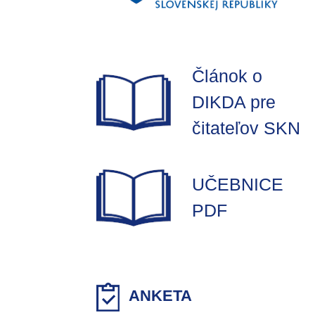
Článok o
DIKDA pre
čitateľov SKN
UČEBNICE
PDF
ANKETA