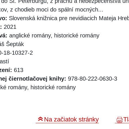
do St. Peterburgu, z prachu a nebezpečenstva u
cov, z chodieb moci do spální mocných...
vo:
Slovenská knižnica pre nevidiacich Mateja Hr
:
2021
vá:
anglické romány, historické romány
š Šepták
-18-10327-2
astí
zení:
613
ej čiernotlačovej knihy:
978-80-222-0630-3
cké romány, historické romány
Na začiatok stránky
Tl