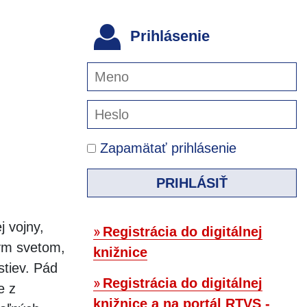
Prihlásenie
Zapamätať prihlásenie
PRIHLÁSIŤ
j vojny,
Registrácia do digitálnej
lým svetom,
knižnice
stiev. Pád
Registrácia do digitálnej
e z
knižnice a na portál RTVS -