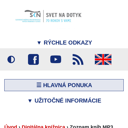
▼
RÝCHLE ODKAZY
☰ HLAVNÁ PONUKA
▼
UŽITOČNÉ INFORMÁCIE
Úvod
›
Digitálna knižnica
›
Zoznam kníh MP3