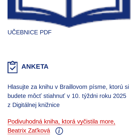
UČEBNICE PDF
ANKETA
Hlasujte za knihu v Braillovom písme, ktorú si
budete môcť stiahnuť v 10. týždni roku 2025
z Digitálnej knižnice
Podivuhodná kniha, ktorá vyčistila more,
Beatrix Zaťková