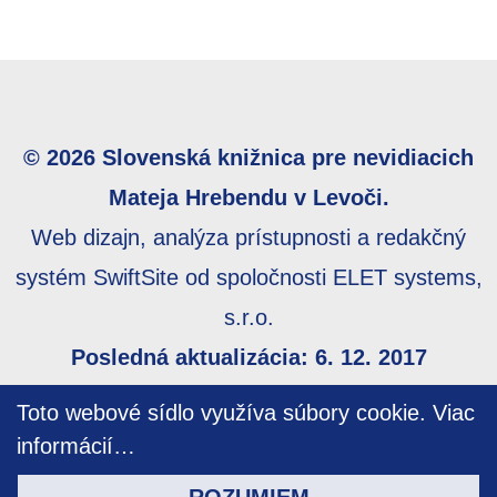
© 2026 Slovenská knižnica pre nevidiacich
Mateja Hrebendu v Levoči.
Web dizajn, analýza prístupnosti a redakčný
systém SwiftSite od spoločnosti ELET systems,
s.r.o.
Posledná aktualizácia: 6. 12. 2017
Webmaster:
webmaster@skn.sk
,
Informácie o
Toto webové sídlo využíva súbory cookie.
Viac
prístupnosti
,
Mapa stránky
informácií…