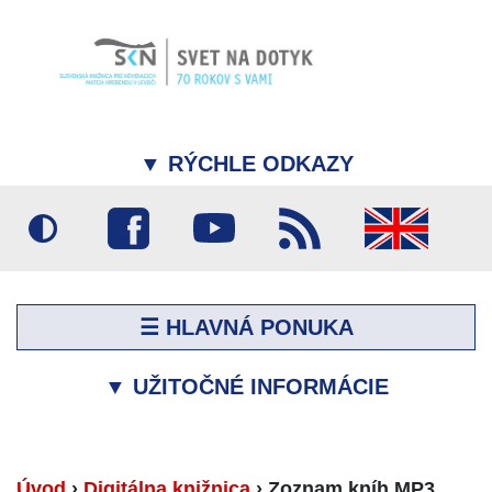
▼
RÝCHLE ODKAZY
☰ HLAVNÁ PONUKA
▼
UŽITOČNÉ INFORMÁCIE
Úvod
›
Digitálna knižnica
›
Zoznam kníh MP3