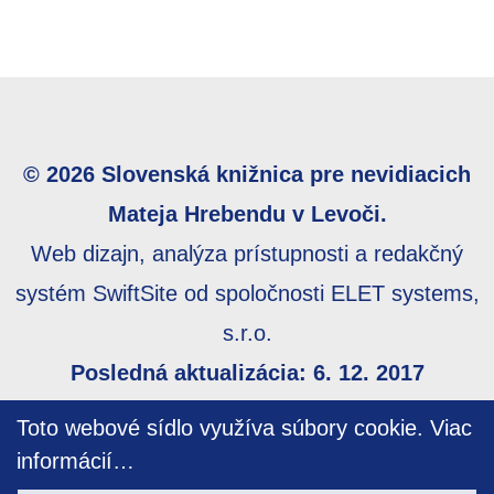
© 2026 Slovenská knižnica pre nevidiacich
Mateja Hrebendu v Levoči.
Web dizajn, analýza prístupnosti a redakčný
systém SwiftSite od spoločnosti ELET systems,
s.r.o.
Posledná aktualizácia: 6. 12. 2017
Webmaster:
webmaster@skn.sk
,
Informácie o
Toto webové sídlo využíva súbory cookie.
Viac
prístupnosti
,
Mapa stránky
informácií…