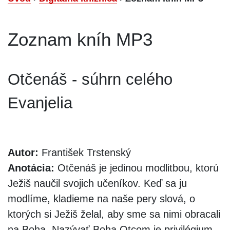
Zoznam kníh MP3
Otčenáš - súhrn celého
Evanjelia
Autor:
František Trstenský
Anotácia:
Otčenáš je jedinou modlitbou, ktorú
Ježiš naučil svojich učeníkov. Keď sa ju
modlíme, kladieme na naše pery slová, o
ktorých si Ježiš želal, aby sme sa nimi obracali
na Boha. Nazývať Boha Otcom je privilégium