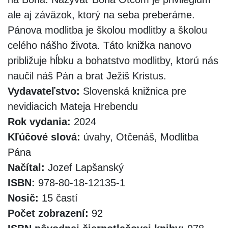
ale aj záväzok, ktorý na seba preberáme.
Pánova modlitba je školou modlitby a školou
celého nášho života. Táto knižka nanovo
približuje hĺbku a bohatstvo modlitby, ktorú nás
naučil náš Pán a brat Ježiš Kristus.
Vydavateľstvo:
Slovenská knižnica pre
nevidiacich Mateja Hrebendu
Rok vydania:
2024
Kľúčové slová:
úvahy, Otčenáš, Modlitba
Pána
Načítal:
Jozef Lapšanský
ISBN:
978-80-18-12135-1
Nosič:
15 častí
Počet zobrazení:
92