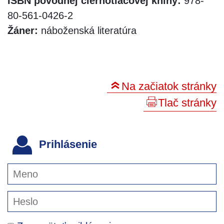
ISBN pôvodnej čiernotlačovej knihy:
978-
80-561-0426-2
Žáner:
náboženská literatúra
Na začiatok stránky
Tlač stránky
Prihlásenie