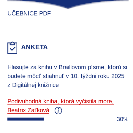
UČEBNICE PDF
ANKETA
Hlasujte za knihu v Braillovom písme, ktorú si
budete môcť stiahnuť v 10. týždni roku 2025
z Digitálnej knižnice
Podivuhodná kniha, ktorá vyčistila more,
Beatrix Zaťková
30%