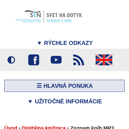
▼
RÝCHLE ODKAZY
☰ HLAVNÁ PONUKA
▼
UŽITOČNÉ INFORMÁCIE
Úvod
›
Digitálna knižnica
›
Zoznam kníh MP3