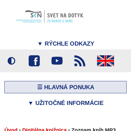
▼
RÝCHLE ODKAZY
☰ HLAVNÁ PONUKA
▼
UŽITOČNÉ INFORMÁCIE
Úvod
›
Digitálna knižnica
›
Zoznam kníh MP3