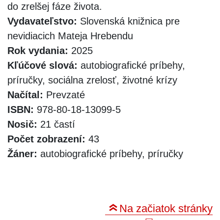
do zrelšej fáze života.
Vydavateľstvo:
Slovenská knižnica pre
nevidiacich Mateja Hrebendu
Rok vydania:
2025
Kľúčové slová:
autobiografické príbehy,
príručky, sociálna zrelosť, životné krízy
Načítal:
Prevzaté
ISBN:
978-80-18-13099-5
Nosič:
21 častí
Počet zobrazení:
43
Žáner:
autobiografické príbehy, príručky
Na začiatok stránky