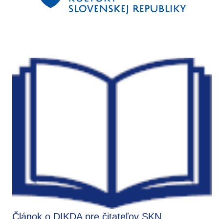
Článok o DIKDA pre čitateľov SKN