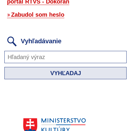
portál RTVS - Dokorán
Zabudol som heslo
Vyhľadávanie
VYHĽADAJ