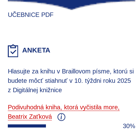
UČEBNICE PDF
ANKETA
Hlasujte za knihu v Braillovom písme, ktorú si
budete môcť stiahnuť v 10. týždni roku 2025
z Digitálnej knižnice
Podivuhodná kniha, ktorá vyčistila more,
Beatrix Zaťková
30%