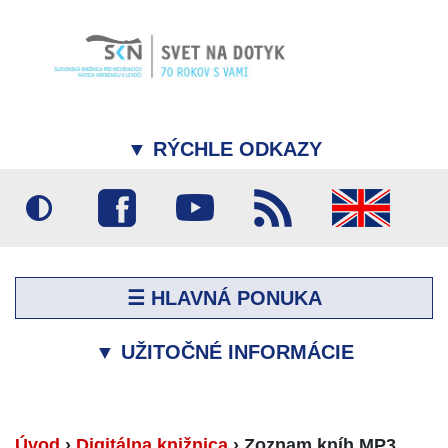
▼
RÝCHLE ODKAZY
☰ HLAVNÁ PONUKA
▼
UŽITOČNÉ INFORMÁCIE
Úvod
›
Digitálna knižnica
›
Zoznam kníh MP3