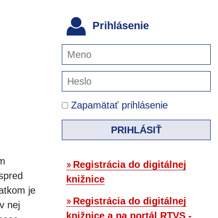
Prihlásenie
Zapamätať prihlásenie
PRIHLÁSIŤ
im
Registrácia do digitálnej
spred
knižnice
atkom je
Registrácia do digitálnej
v nej
knižnice a na portál RTVS -