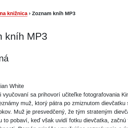
lna knižnica
›
Zoznam kníh MP3
 kníh MP3
ná
ian White
i vyučovaní sa prihovorí učiteľke fotografovania K
známy muž, ktorý pátra po zmiznutom dievčatku 
rokov. Muž je presvedčený, že tým strateným dievč
u to pobaví, keď však uvidí fotku dievčatka, začnú 