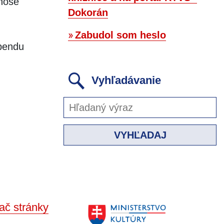
únose
Dokorán
Zabudol som heslo
ebendu
Vyhľadávanie
VYHĽADAJ
ač stránky