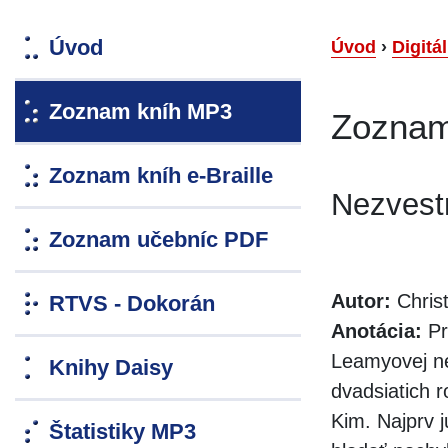
Úvod
Úvod
›
Digitá
Zoznam kníh MP3
Zoznam
Zoznam kníh e-Braille
Nezvest
Zoznam učebníc PDF
Autor:
Christ
RTVS - Dokorán
Anotácia:
Pr
Leamyovej ne
Knihy Daisy
dvadsiatich 
Kim. Najprv j
Štatistiky MP3