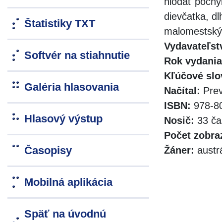
hlodať pochy
dievčatka, d
Štatistiky TXT
malomestskýc
Vydavateľst
Softvér na stiahnutie
Rok vydania
Kľúčové slo
Galéria hlasovania
Načítal:
Prev
ISBN:
978-80
Hlasový výstup
Nosič:
33 ča
Počet zobra
Časopisy
Žáner:
austrá
Mobilná aplikácia
Späť na úvodnú