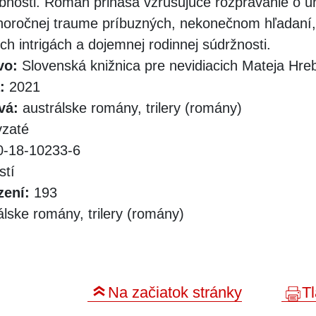
bnosti. Román prináša vzrušujúce rozprávanie o 
lhoročnej traume príbuzných, nekonečnom hľadaní,
h intrigách a dojemnej rodinnej súdržnosti.
vo:
Slovenská knižnica pre nevidiacich Mateja Hr
:
2021
vá:
austrálske romány, trilery (romány)
zaté
-18-10233-6
stí
zení:
193
lske romány, trilery (romány)
Na začiatok stránky
Tl