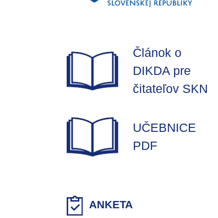
Článok o
DIKDA pre
čitateľov SKN
UČEBNICE
PDF
ANKETA