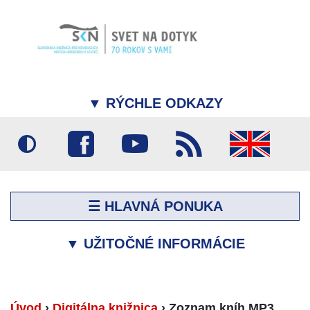
▼
RÝCHLE ODKAZY
☰ HLAVNÁ PONUKA
▼
UŽITOČNÉ INFORMÁCIE
Úvod
›
Digitálna knižnica
›
Zoznam kníh MP3