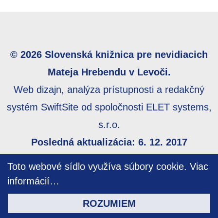
© 2026 Slovenská knižnica pre nevidiacich
Mateja Hrebendu v Levoči.
Web dizajn, analýza prístupnosti a redakčný
systém SwiftSite od spoločnosti ELET systems,
s.r.o.
Posledná aktualizácia: 6. 12. 2017
Webmaster:
webmaster@skn.sk
,
Informácie o
Toto webové sídlo využíva súbory cookie.
Viac
prístupnosti
,
Mapa stránky
informácií…
ROZUMIEM