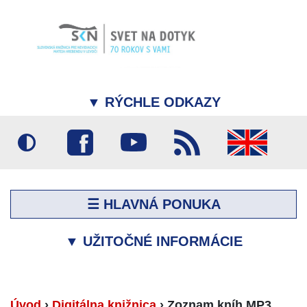
▼
RÝCHLE ODKAZY
☰ HLAVNÁ PONUKA
▼
UŽITOČNÉ INFORMÁCIE
Úvod
›
Digitálna knižnica
›
Zoznam kníh MP3