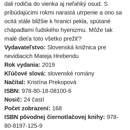
dali rodičia do vienka aj neľahký osud. S
pribúdajúcimi rokmi narastá utrpenie a ono sa
ocitá stále bližšie k hranici pekla, spútané
chápadlami ľudského hyenizmu. Môže tak
malé dieťa toto všetko prežiť?
Vydavateľstvo:
Slovenská knižnica pre
nevidiacich Mateja Hrebendu
Rok vydania:
2019
Kľúčové slová:
slovenské romány
Načítal:
Kristína Prekopová
ISBN:
978-80-18-08100-6
Nosič:
24 častí
Počet zobrazení:
168
ISBN pôvodnej čiernotlačovej knihy:
978-
80-8197-125-9