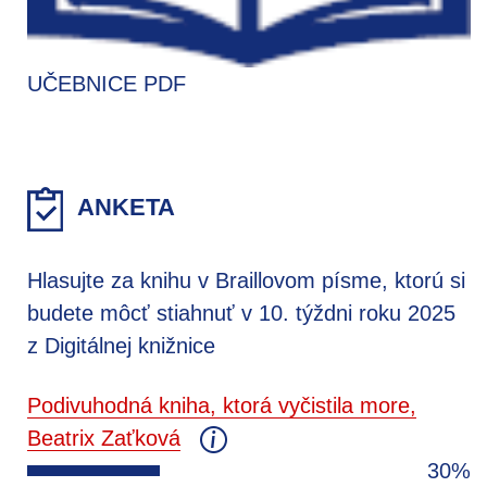
UČEBNICE PDF
ANKETA
Hlasujte za knihu v Braillovom písme, ktorú si
budete môcť stiahnuť v 10. týždni roku 2025
z Digitálnej knižnice
Podivuhodná kniha, ktorá vyčistila more,
Beatrix Zaťková
30%