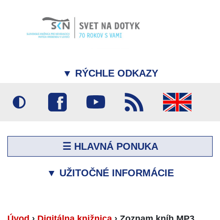
▼
RÝCHLE ODKAZY
☰ HLAVNÁ PONUKA
▼
UŽITOČNÉ INFORMÁCIE
Úvod
›
Digitálna knižnica
›
Zoznam kníh MP3