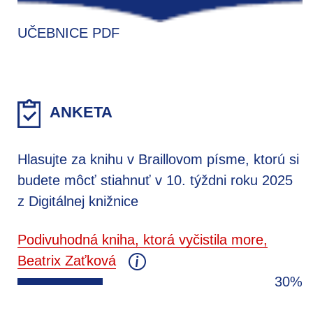
UČEBNICE PDF
ANKETA
Hlasujte za knihu v Braillovom písme, ktorú si
budete môcť stiahnuť v 10. týždni roku 2025
z Digitálnej knižnice
Podivuhodná kniha, ktorá vyčistila more,
Beatrix Zaťková
30%