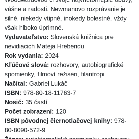
vášne a radosti. Newmanovo rozprávanie je
silné, niekedy vtipné, inokedy bolestné, vždy
však hlboko úprimné.
Vydavateľstvo:
Slovenská knižnica pre
nevidiacich Mateja Hrebendu
Rok vydania:
2024
Kľúčové slová:
rozhovory, autobiografické
spomienky, filmoví režiséri, filantropi
Načítal:
Gabriel Lukáč
ISBN:
978-80-18-11763-7
Nosič:
35 častí
Počet zobrazení:
120
ISBN pôvodnej čiernotlačovej knihy:
978-
80-8090-572-9