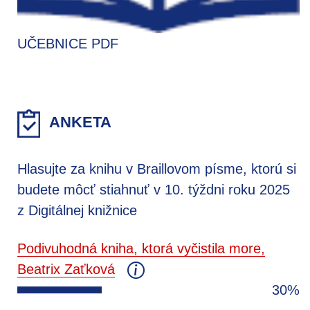
UČEBNICE PDF
ANKETA
Hlasujte za knihu v Braillovom písme, ktorú si
budete môcť stiahnuť v 10. týždni roku 2025
z Digitálnej knižnice
Podivuhodná kniha, ktorá vyčistila more,
Beatrix Zaťková
30%