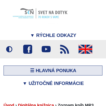
▼
RÝCHLE ODKAZY
☰ HLAVNÁ PONUKA
▼
UŽITOČNÉ INFORMÁCIE
Úvod
›
Digitálna knižnica
›
Zoznam kníh MP3