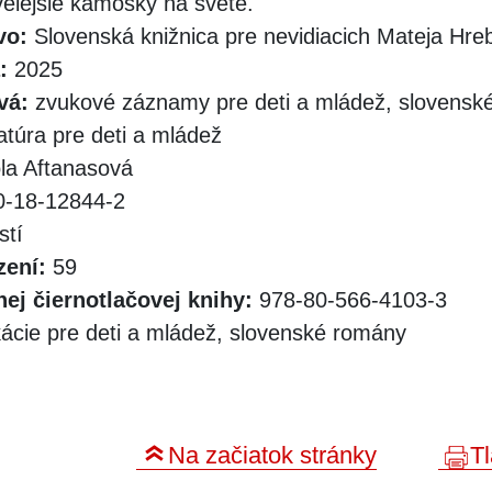
velejšie kamošky na svete.
vo:
Slovenská knižnica pre nevidiacich Mateja Hr
:
2025
vá:
zvukové záznamy pre deti a mládež, slovensk
ratúra pre deti a mládež
la Aftanasová
-18-12844-2
stí
zení:
59
ej čiernotlačovej knihy:
978-80-566-4103-3
ácie pre deti a mládež, slovenské romány
Na začiatok stránky
Tl