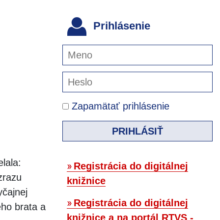
Prihlásenie
Zapamätať prihlásenie
PRIHLÁSIŤ
lala:
Registrácia do digitálnej
zrazu
knižnice
yčajnej
Registrácia do digitálnej
ého brata a
knižnice a na portál RTVS -