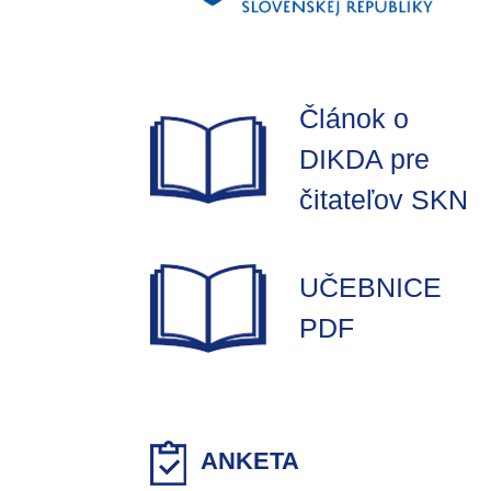
Článok o
DIKDA pre
čitateľov SKN
UČEBNICE
PDF
ANKETA