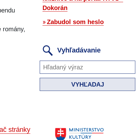
Dokorán
ebendu
Zabudol som heslo
é romány,
Vyhľadávanie
VYHĽADAJ
ač stránky