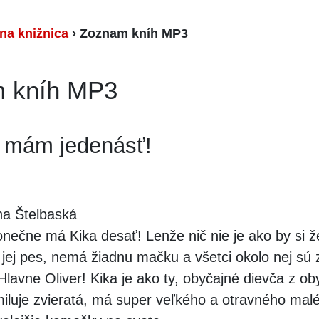
lna knižnica
›
Zoznam kníh MP3
 kníh MP3
 mám jedenásť!
a Štelbaská
nečne má Kika desať! Lenže nič nie je ako by si že
 jej pes, nemá žiadnu mačku a všetci okolo nej sú 
 Hlavne Oliver! Kika je ako ty, obyčajné dievča z ob
 miluje zvieratá, má super veľkého a otravného mal