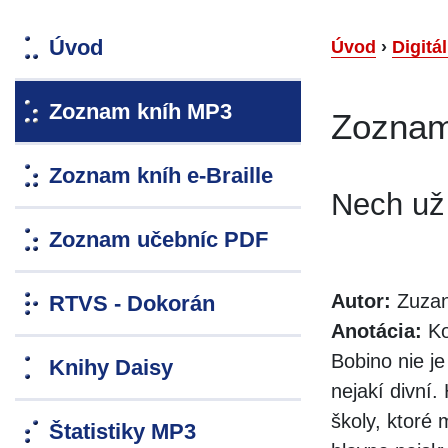
Úvod
Úvod
›
Digitá
Zoznam kníh MP3
Zoznam
Zoznam kníh e-Braille
Nech už
Zoznam učebníc PDF
Autor:
Zuzan
RTVS - Dokorán
Anotácia:
Ko
Bobino nie je
Knihy Daisy
nejakí divní.
školy, ktoré
Štatistiky MP3