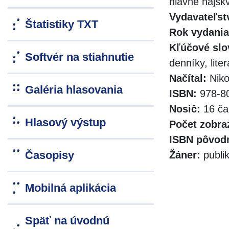
hlavne najsk
Vydavateľst
Štatistiky TXT
Rok vydania
Kľúčové slo
Softvér na stiahnutie
denníky, lite
Načítal:
Niko
Galéria hlasovania
ISBN:
978-80
Nosič:
16 ča
Hlasový výstup
Počet zobra
ISBN pôvodn
Časopisy
Žáner:
publik
Mobilná aplikácia
Späť na úvodnú