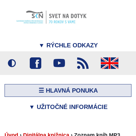
▼
RÝCHLE ODKAZY
☰ HLAVNÁ PONUKA
▼
UŽITOČNÉ INFORMÁCIE
Úvod
›
Digitálna knižnica
›
Zoznam kníh MP3