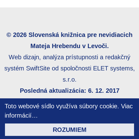
© 2026 Slovenská knižnica pre nevidiacich
Mateja Hrebendu v Levoči.
Web dizajn, analýza prístupnosti a redakčný
systém SwiftSite od spoločnosti ELET systems,
s.r.o.
Posledná aktualizácia: 6. 12. 2017
Webmaster:
webmaster@skn.sk
,
Informácie o
Toto webové sídlo využíva súbory cookie.
Viac
prístupnosti
,
Mapa stránky
informácií…
ROZUMIEM