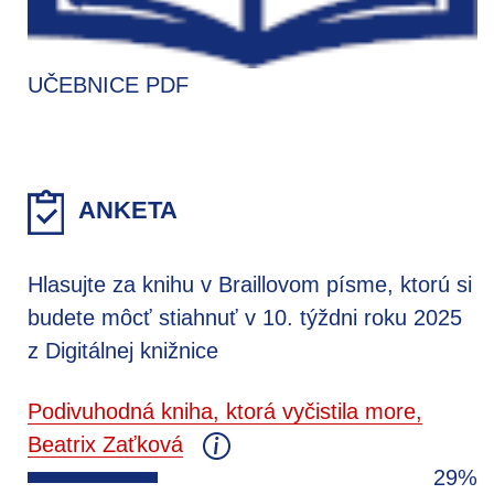
UČEBNICE PDF
ANKETA
Hlasujte za knihu v Braillovom písme, ktorú si
budete môcť stiahnuť v 10. týždni roku 2025
z Digitálnej knižnice
Podivuhodná kniha, ktorá vyčistila more,
Beatrix Zaťková
29%