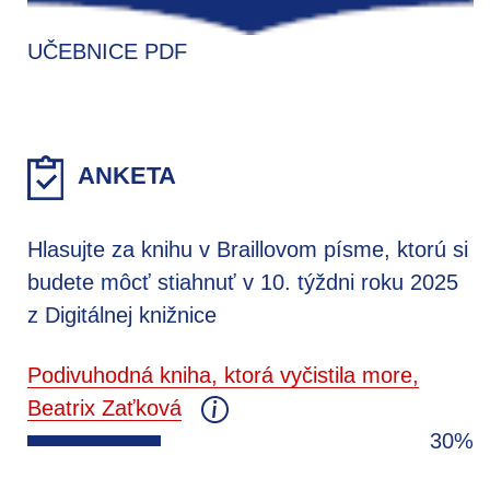
UČEBNICE PDF
ANKETA
Hlasujte za knihu v Braillovom písme, ktorú si
budete môcť stiahnuť v 10. týždni roku 2025
z Digitálnej knižnice
Podivuhodná kniha, ktorá vyčistila more,
Beatrix Zaťková
30%