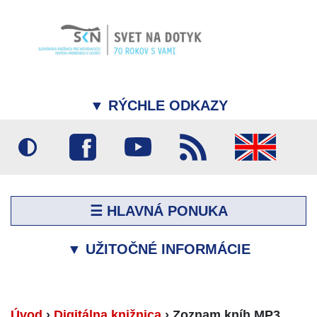
▼
RÝCHLE ODKAZY
☰ HLAVNÁ PONUKA
▼
UŽITOČNÉ INFORMÁCIE
Úvod
›
Digitálna knižnica
›
Zoznam kníh MP3