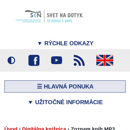
▼
RÝCHLE ODKAZY
☰ HLAVNÁ PONUKA
▼
UŽITOČNÉ INFORMÁCIE
Úvod
›
Digitálna knižnica
›
Zoznam kníh MP3