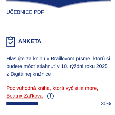
UČEBNICE PDF
ANKETA
Hlasujte za knihu v Braillovom písme, ktorú si
budete môcť stiahnuť v 10. týždni roku 2025
z Digitálnej knižnice
Podivuhodná kniha, ktorá vyčistila more,
Beatrix Zaťková
30%