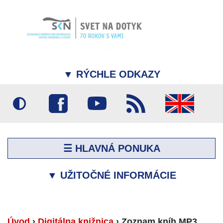
▼
RÝCHLE ODKAZY
☰ HLAVNÁ PONUKA
▼
UŽITOČNÉ INFORMÁCIE
Úvod
›
Digitálna knižnica
›
Zoznam kníh MP3