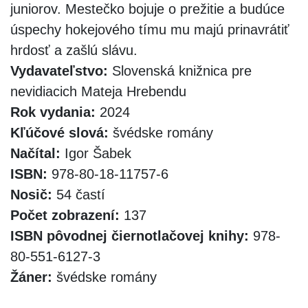
juniorov. Mestečko bojuje o prežitie a budúce
úspechy hokejového tímu mu majú prinavrátiť
hrdosť a zašlú slávu.
Vydavateľstvo:
Slovenská knižnica pre
nevidiacich Mateja Hrebendu
Rok vydania:
2024
Kľúčové slová:
švédske romány
Načítal:
Igor Šabek
ISBN:
978-80-18-11757-6
Nosič:
54 častí
Počet zobrazení:
137
ISBN pôvodnej čiernotlačovej knihy:
978-
80-551-6127-3
Žáner:
švédske romány