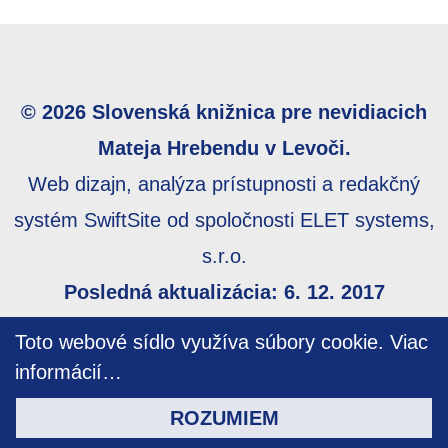
© 2026 Slovenská knižnica pre nevidiacich
Mateja Hrebendu v Levoči.
Web dizajn, analýza prístupnosti a redakčný
systém SwiftSite od spoločnosti ELET systems,
s.r.o.
Posledná aktualizácia: 6. 12. 2017
Webmaster:
webmaster@skn.sk
,
Informácie o
Toto webové sídlo využíva súbory cookie.
Viac
prístupnosti
,
Mapa stránky
informácií…
ROZUMIEM