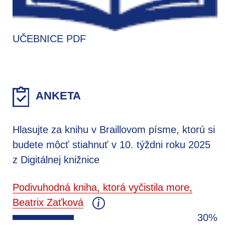
UČEBNICE PDF
ANKETA
Hlasujte za knihu v Braillovom písme, ktorú si
budete môcť stiahnuť v 10. týždni roku 2025
z Digitálnej knižnice
Podivuhodná kniha, ktorá vyčistila more,
Beatrix Zaťková
30%