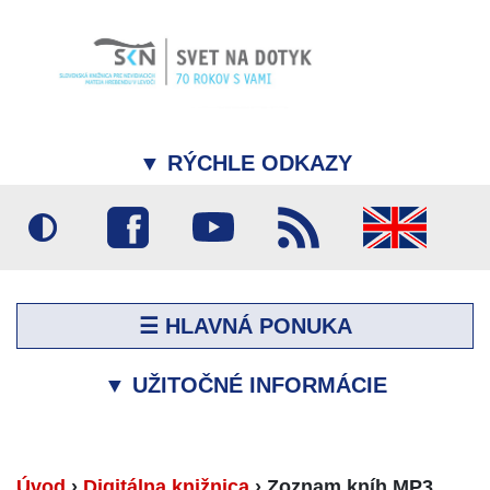
▼
RÝCHLE ODKAZY
☰ HLAVNÁ PONUKA
▼
UŽITOČNÉ INFORMÁCIE
Úvod
›
Digitálna knižnica
›
Zoznam kníh MP3