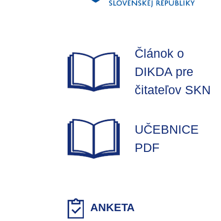
Článok o
DIKDA pre
čitateľov SKN
UČEBNICE
PDF
ANKETA