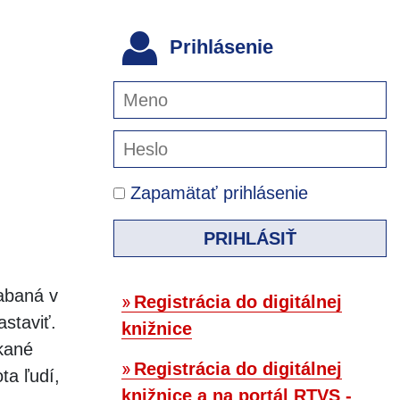
Prihlásenie
Zapamätať prihlásenie
PRIHLÁSIŤ
abaná v
Registrácia do digitálnej
astaviť.
knižnice
kané
Registrácia do digitálnej
ta ľudí,
knižnice a na portál RTVS -