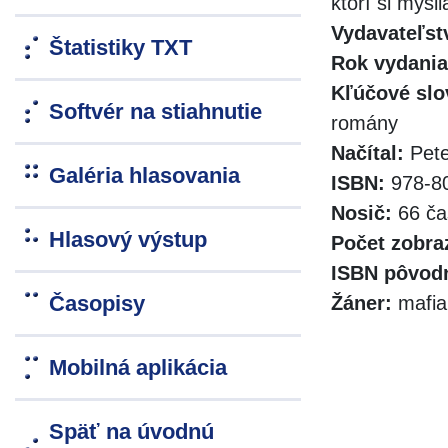
ktorí si mysl
Vydavateľst
Štatistiky TXT
Rok vydania
Kľúčové slo
Softvér na stiahnutie
romány
Načítal:
Pete
Galéria hlasovania
ISBN:
978-80
Nosič:
66 ča
Hlasový výstup
Počet zobra
ISBN pôvodn
Časopisy
Žáner:
mafia,
Mobilná aplikácia
Späť na úvodnú