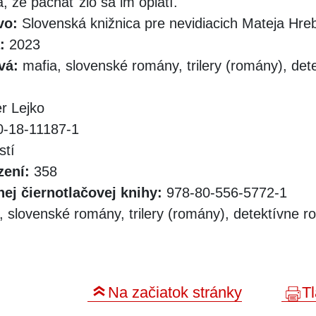
ia, že páchať zlo sa im oplatí.
vo:
Slovenská knižnica pre nevidiacich Mateja Hr
:
2023
vá:
mafia, slovenské romány, trilery (romány), det
r Lejko
-18-11187-1
stí
zení:
358
ej čiernotlačovej knihy:
978-80-556-5772-1
 slovenské romány, trilery (romány), detektívne 
Na začiatok stránky
Tl