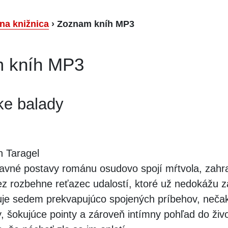
lna knižnica
›
Zoznam kníh MP3
 kníh MP3
ke balady
 Taragel
avné postavy románu osudovo spojí mŕtvola, zahr
lez rozbehne reťazec udalostí, ktoré už nedokážu z
je sedem prekvapujúco spojených príbehov, neča
, šokujúce pointy a zároveň intímny pohľad do živo