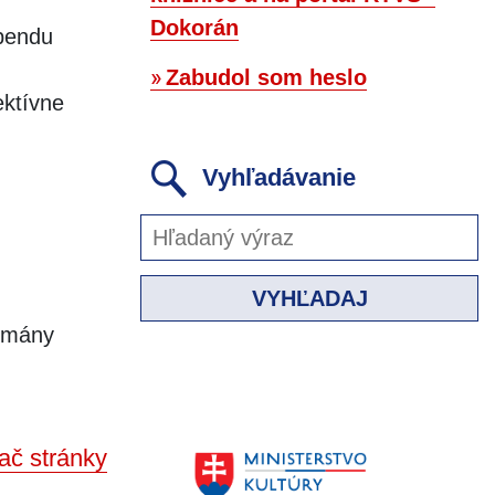
Dokorán
ebendu
Zabudol som heslo
ektívne
Vyhľadávanie
VYHĽADAJ
romány
ač stránky