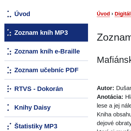
Úvod
Úvod
›
Digitá
Zoznam kníh MP3
Zoznam
Zoznam kníh e-Braille
Mafiáns
Zoznam učebníc PDF
Autor:
Dušan
RTVS - Dokorán
Anotácia:
Hl
lese a jej ná
Knihy Daisy
Kniha obsahu
dejové obraty
Štatistiky MP3