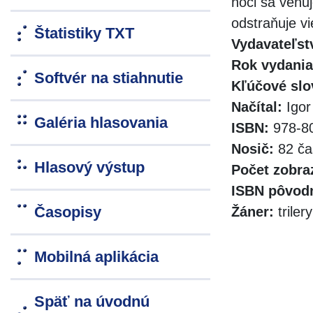
noci sa venuj
odstraňuje v
Štatistiky TXT
Vydavateľst
Rok vydania
Softvér na stiahnutie
Kľúčové slo
Načítal:
Igor
Galéria hlasovania
ISBN:
978-80
Nosič:
82 ča
Hlasový výstup
Počet zobra
ISBN pôvodn
Časopisy
Žáner:
triler
Mobilná aplikácia
Späť na úvodnú