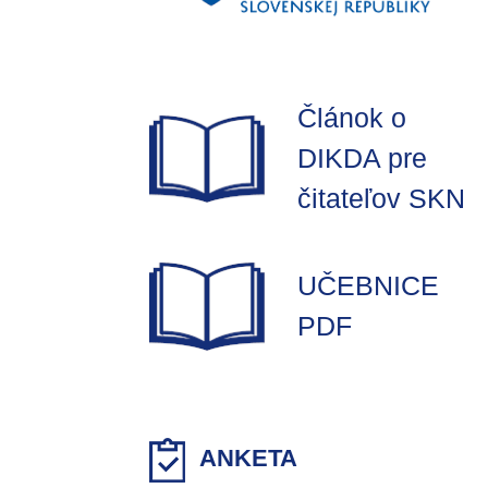
Článok o
DIKDA pre
čitateľov SKN
UČEBNICE
PDF
ANKETA