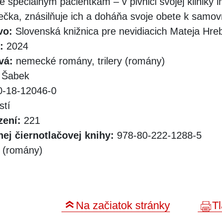
e špeciálnym pacientkam – v pivnici svojej kliniky 
iečka, znásilňuje ich a doháňa svoje obete k samov
vo:
Slovenská knižnica pre nevidiacich Mateja Hr
:
2024
vá:
nemecké romány, trilery (romány)
 Šabek
-18-12046-0
stí
zení:
221
ej čiernotlačovej knihy:
978-80-222-1288-5
y (romány)
Na začiatok stránky
Tl