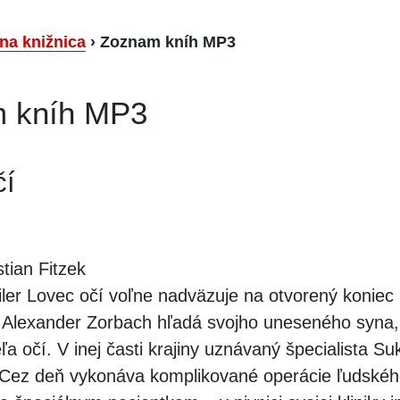
lna knižnica
›
Zoznam kníh MP3
 kníh MP3
čí
tian Fitzek
iler Lovec očí voľne nadväzuje na otvorený konie
. Alexander Zorbach hľadá svojho uneseného syna,
ľa očí. V inej časti krajiny uznávaný špecialista Su
t. Cez deň vykonáva komplikované operácie ľudskéh