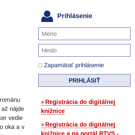
Prihlásenie
Zapamätať prihlásenie
PRIHLÁSIŤ
c románu
Registrácia do digitálnej
 až nájde
knižnice
ker vedie
Registrácia do digitálnej
o oka a v
knižnice a na portál RTVS -