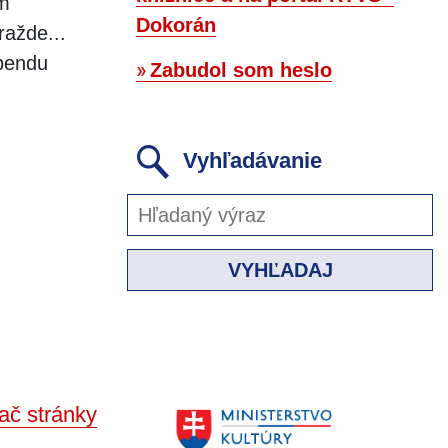
im
Dokorán
ražde...
ebendu
Zabudol som heslo
Vyhľadávanie
VYHĽADAJ
ač stránky