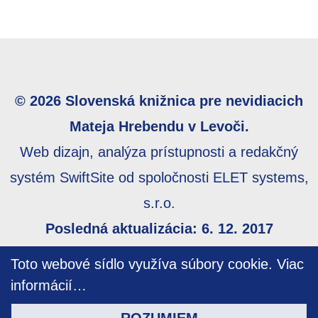
© 2026 Slovenská knižnica pre nevidiacich
Mateja Hrebendu v Levoči.
Web dizajn, analýza prístupnosti a redakčný
systém SwiftSite od spoločnosti ELET systems,
s.r.o.
Posledná aktualizácia: 6. 12. 2017
Webmaster:
webmaster@skn.sk
,
Informácie o
Toto webové sídlo využíva súbory cookie.
Viac
prístupnosti
,
Mapa stránky
informácií…