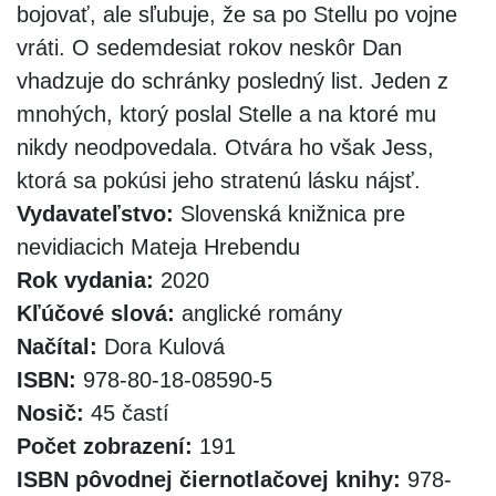
bojovať, ale sľubuje, že sa po Stellu po vojne
vráti. O sedemdesiat rokov neskôr Dan
vhadzuje do schránky posledný list. Jeden z
mnohých, ktorý poslal Stelle a na ktoré mu
nikdy neodpovedala. Otvára ho však Jess,
ktorá sa pokúsi jeho stratenú lásku nájsť.
Vydavateľstvo:
Slovenská knižnica pre
nevidiacich Mateja Hrebendu
Rok vydania:
2020
Kľúčové slová:
anglické romány
Načítal:
Dora Kulová
ISBN:
978-80-18-08590-5
Nosič:
45 častí
Počet zobrazení:
191
ISBN pôvodnej čiernotlačovej knihy:
978-