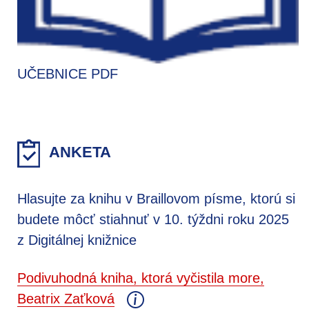
UČEBNICE PDF
ANKETA
Hlasujte za knihu v Braillovom písme, ktorú si
budete môcť stiahnuť v 10. týždni roku 2025
z Digitálnej knižnice
Podivuhodná kniha, ktorá vyčistila more,
Beatrix Zaťková