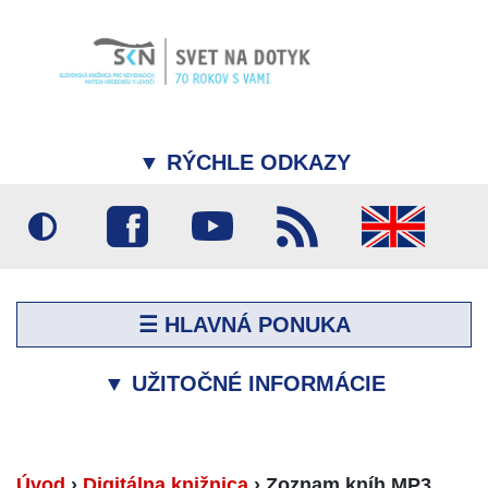
▼
RÝCHLE ODKAZY
☰ HLAVNÁ PONUKA
▼
UŽITOČNÉ INFORMÁCIE
Úvod
›
Digitálna knižnica
›
Zoznam kníh MP3