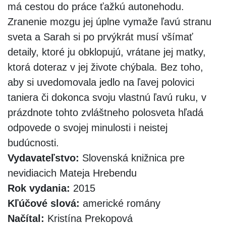
má cestou do práce ťažkú autonehodu.
Zranenie mozgu jej úplne vymaže ľavú stranu
sveta a Sarah si po prvýkrát musí všímať
detaily, ktoré ju obklopujú, vrátane jej matky,
ktorá doteraz v jej živote chýbala. Bez toho,
aby si uvedomovala jedlo na ľavej polovici
taniera či dokonca svoju vlastnú ľavú ruku, v
prázdnote tohto zvláštneho polosveta hľadá
odpovede o svojej minulosti i neistej
budúcnosti.
Vydavateľstvo:
Slovenská knižnica pre
nevidiacich Mateja Hrebendu
Rok vydania:
2015
Kľúčové slová:
americké romány
Načítal:
Kristína Prekopová