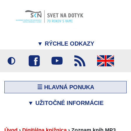
▼
RÝCHLE ODKAZY
☰ HLAVNÁ PONUKA
▼
UŽITOČNÉ INFORMÁCIE
Úvod
›
Digitálna knižnica
›
Zoznam kníh MP3