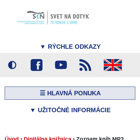
▼
RÝCHLE ODKAZY
☰ HLAVNÁ PONUKA
▼
UŽITOČNÉ INFORMÁCIE
Úvod
›
Digitálna knižnica
›
Zoznam kníh MP3