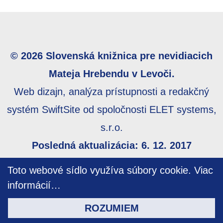
© 2026 Slovenská knižnica pre nevidiacich
Mateja Hrebendu v Levoči.
Web dizajn, analýza prístupnosti a redakčný
systém SwiftSite od spoločnosti ELET systems,
s.r.o.
Posledná aktualizácia: 6. 12. 2017
Webmaster:
webmaster@skn.sk
,
Informácie o
Toto webové sídlo využíva súbory cookie.
Viac
prístupnosti
,
Mapa stránky
informácií…
ROZUMIEM