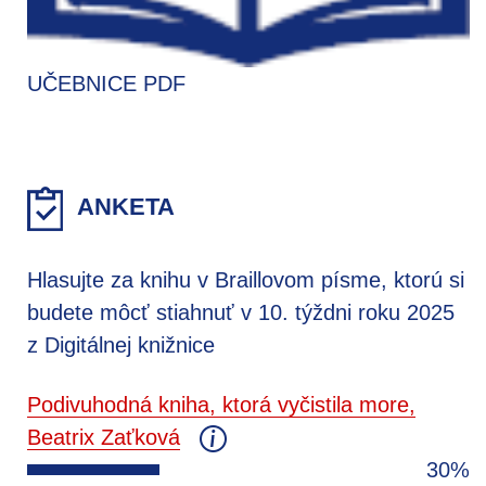
UČEBNICE PDF
ANKETA
Hlasujte za knihu v Braillovom písme, ktorú si
budete môcť stiahnuť v 10. týždni roku 2025
z Digitálnej knižnice
Podivuhodná kniha, ktorá vyčistila more,
Beatrix Zaťková
30%