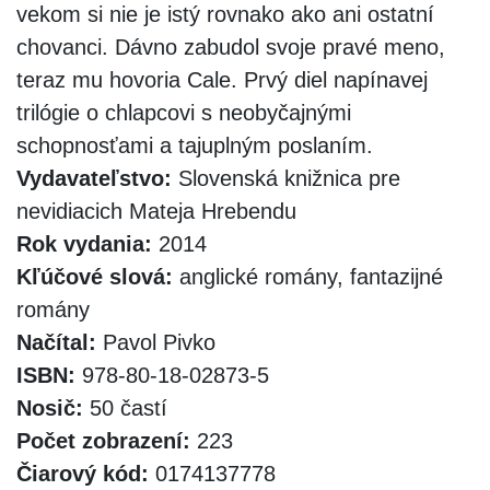
vekom si nie je istý rovnako ako ani ostatní
chovanci. Dávno zabudol svoje pravé meno,
teraz mu hovoria Cale. Prvý diel napínavej
trilógie o chlapcovi s neobyčajnými
schopnosťami a tajuplným poslaním.
Vydavateľstvo:
Slovenská knižnica pre
nevidiacich Mateja Hrebendu
Rok vydania:
2014
Kľúčové slová:
anglické romány, fantazijné
romány
Načítal:
Pavol Pivko
ISBN:
978-80-18-02873-5
Nosič:
50 častí
Počet zobrazení:
223
Čiarový kód:
0174137778