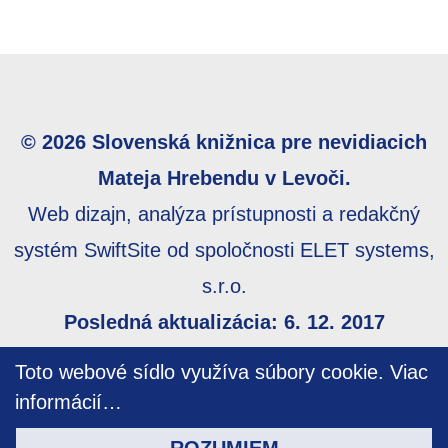
© 2026 Slovenská knižnica pre nevidiacich
Mateja Hrebendu v Levoči.
Web dizajn, analýza prístupnosti a redakčný
systém SwiftSite od spoločnosti ELET systems,
s.r.o.
Posledná aktualizácia: 6. 12. 2017
Webmaster:
webmaster@skn.sk
,
Informácie o
Toto webové sídlo využíva súbory cookie.
Viac
prístupnosti
,
Mapa stránky
informácií…