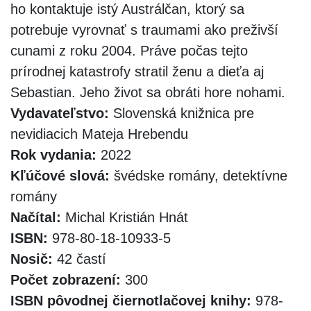
ho kontaktuje istý Austrálčan, ktorý sa
potrebuje vyrovnať s traumami ako preživší
cunami z roku 2004. Práve počas tejto
prírodnej katastrofy stratil ženu a dieťa aj
Sebastian. Jeho život sa obráti hore nohami.
Vydavateľstvo:
Slovenská knižnica pre
nevidiacich Mateja Hrebendu
Rok vydania:
2022
Kľúčové slová:
švédske romány, detektívne
romány
Načítal:
Michal Kristián Hnát
ISBN:
978-80-18-10933-5
Nosič:
42 častí
Počet zobrazení:
300
ISBN pôvodnej čiernotlačovej knihy:
978-