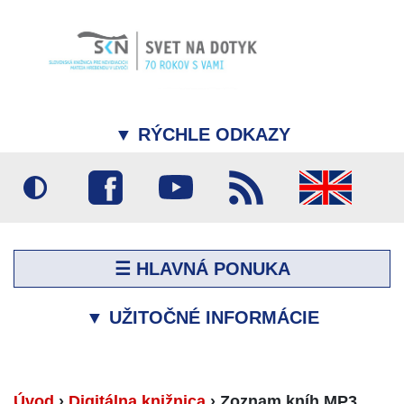
▼
RÝCHLE ODKAZY
☰ HLAVNÁ PONUKA
▼
UŽITOČNÉ INFORMÁCIE
Úvod
›
Digitálna knižnica
›
Zoznam kníh MP3