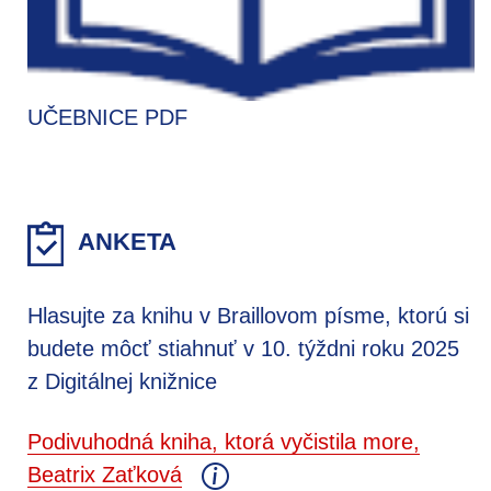
UČEBNICE PDF
ANKETA
Hlasujte za knihu v Braillovom písme, ktorú si
budete môcť stiahnuť v 10. týždni roku 2025
z Digitálnej knižnice
Podivuhodná kniha, ktorá vyčistila more,
Beatrix Zaťková