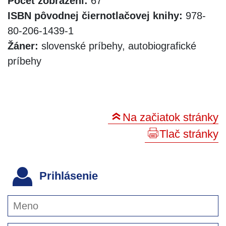
Počet zobrazení:
67
ISBN pôvodnej čiernotlačovej knihy:
978-
80-206-1439-1
Žáner:
slovenské príbehy, autobiografické
príbehy
Na začiatok stránky
Tlač stránky
Prihlásenie