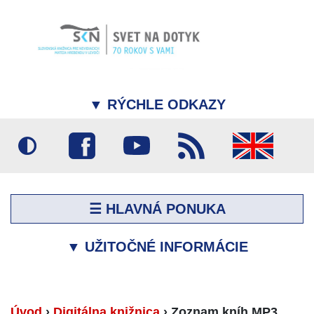
▼
RÝCHLE ODKAZY
☰ HLAVNÁ PONUKA
▼
UŽITOČNÉ INFORMÁCIE
Úvod
›
Digitálna knižnica
›
Zoznam kníh MP3