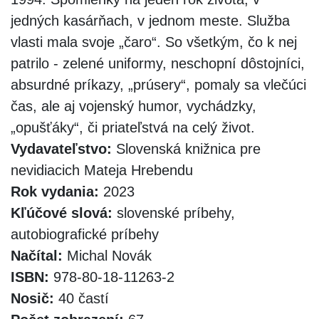
jedných kasárňach, v jednom meste. Služba
vlasti mala svoje „čaro“. So všetkým, čo k nej
patrilo - zelené uniformy, neschopní dôstojníci,
absurdné príkazy, „prúsery“, pomaly sa vlečúci
čas, ale aj vojenský humor, vychádzky,
„opušťáky“, či priateľstvá na celý život.
Vydavateľstvo:
Slovenská knižnica pre
nevidiacich Mateja Hrebendu
Rok vydania:
2023
Kľúčové slová:
slovenské príbehy,
autobiografické príbehy
Načítal:
Michal Novák
ISBN:
978-80-18-11263-2
Nosič:
40 častí